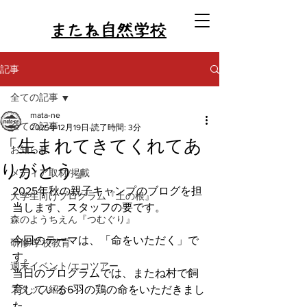
またね自然学校
記事
全ての記事
mata-ne
全ての記事
2025年12月19日
読了時間: 3分
「生まれてきてくれてあ
お知らせ
りがとう」
メディア取材/掲載
2025年秋の親子キャンプのブログを担
大学生向けプログラム『土の根』
当します、スタッフの要です。
森のようちえん『つむぐり』
今回のテーマは、「命をいただく」で
研修/学校教育
す。
週末イベント/エコツアー
当日のプログラムでは、またね村で飼
スタッフ紹介
育している6羽の鶏の命をいただきまし
た。