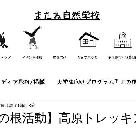
またね自然学校
キャンプ
イベント情報
学生向け
シェアハウス
教育旅行・企業研
メディア取材/掲載
大学生向けプログラム『土の
月19日
読了時間: 3分
り』
研修/学校教育
週末イベント/エコツアー
土の根活動】高原トレッキ
他
子どもキャンプ（またねっ子）
mata-ne