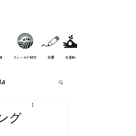
修
フィールド紹介
記事
会員制
根』
スタッフ紹介
ング
mata-neスタッフ