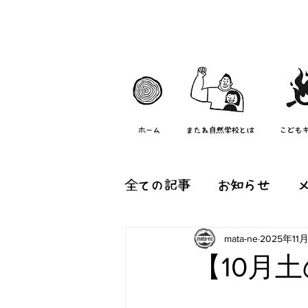
ホーム
またね自然学校とは
こども
全ての記事
お知らせ
mata-ne
2025年11
森のようちえん『つむぐ
【10月
またね村の日常
その