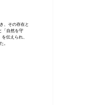
き、その存在と
と「自然を守
』を伝えられ、
た。