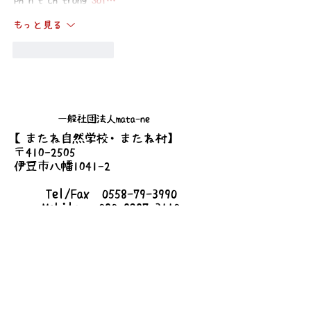
phân tích trong 
Soi…
もっと見る
いいね！
返信
一般社団法人mata-ne
【またね自然学校・またね村】
〒410-2505
伊豆市八幡1041-2
Tel/Fax
0558-79-3990
Mobile
090-9297-3110
Mail
info@mata-ne.net
【mata-neハウス・シェアハウス】
〒410-2509
静岡県伊豆市梅木167-6
詳しいアクセス