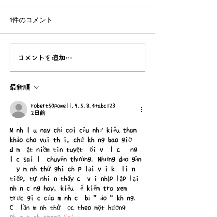
1件のコメント
『家畜と共に。』
コメントを追加…
こもれび帖No.
ました！
最新順
robert50powell.9.5.8.4+abc123
2日前
Mình lâu nay chỉ coi cầu như kiểu tham 
khảo cho vui thôi, chứ không bao giờ 
dám đặt niềm tin tuyệt đối vì lúc đúng 
lúc sai là chuyện thường. Nhưng dạo gần 
đây mình thử ghi chép lại vài kỳ liên 
tiếp, tự nhiên thấy có vài nhịp lặp lại 
nhìn cũng hay, kiểu để kiểm tra xem 
trực giác của mình có bị “ảo” không. 
Có lần mình thử đọc theo một hướng 