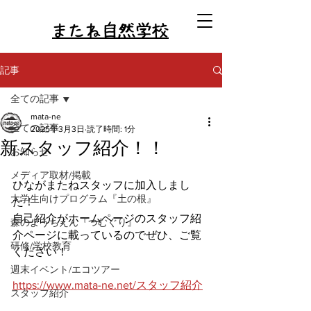
またね自然学校
記事
全ての記事
mata-ne
全ての記事
2025年3月3日
読了時間: 1分
新スタッフ紹介！！
お知らせ
メディア取材/掲載
ひながまたねスタッフに加入しまし
大学生向けプログラム『土の根』
た！
自己紹介がホームページのスタッフ紹
森のようちえん『つむぐり』
介ページに載っているのでぜひ、ご覧
研修/学校教育
ください！
週末イベント/エコツアー
https://www.mata-ne.net/スタッフ紹介
スタッフ紹介