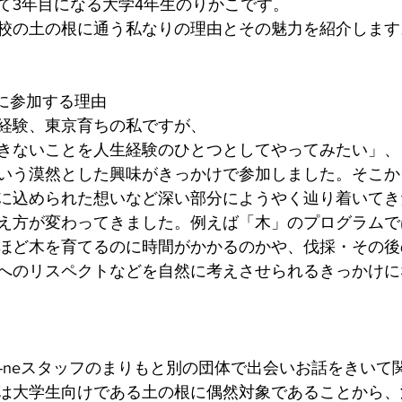
て3年目になる大学4年生のりかこです。
校の土の根に通う私なりの理由とその魅力を紹介します
に参加する理由
経験、東京育ちの私ですが、
きないことを人生経験のひとつとしてやってみたい」、
う漠然とした興味がきっかけで参加しました。そこから、m
に込められた想いなど深い部分にようやく辿り着いてき
え方が変わってきました。例えば「木」のプログラムで
ほど木を育てるのに時間がかかるのかや、伐採・その後
へのリスペクトなどを自然に考えさせられるきっかけにな
a-neスタッフのまりもと別の団体で出会いお話をきいて
は大学生向けである土の根に偶然対象であることから、