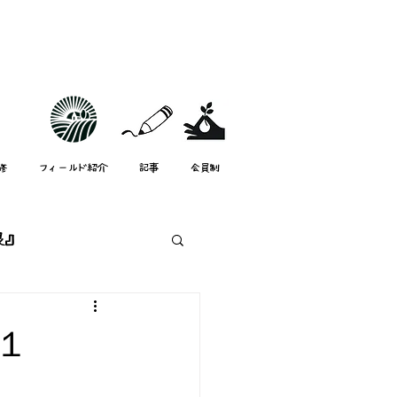
修
フィールド紹介
記事
会員制
根』
スタッフ紹介
１
mata-neスタッフ