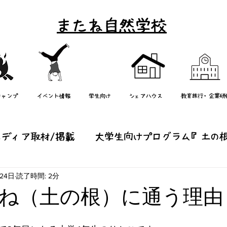
またね自然学校
キャンプ
イベント情報
学生向け
シェアハウス
教育旅行・企業研
メディア取材/掲載
大学生向けプログラム『土の
24日
読了時間: 2分
り』
研修/学校教育
週末イベント/エコツアー
ね（土の根）に通う理由
他
子どもキャンプ（またねっ子）
mata-ne