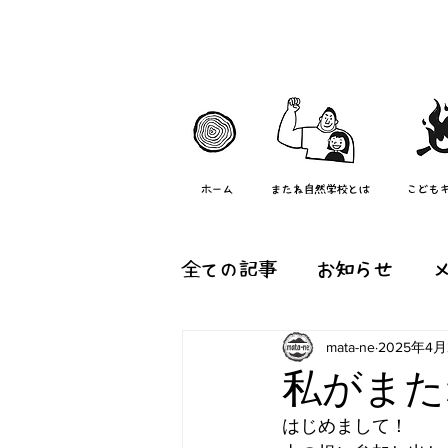
ホーム
またね自然学校とは
こども
全ての記事
お知らせ
mata-ne
2025年4月
森のようちえん『つむぐ
私がまた
はじめまして！
またね村の日常
その