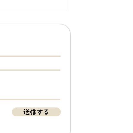
月土の根活動】洞窟樹海
️🔍
送信する