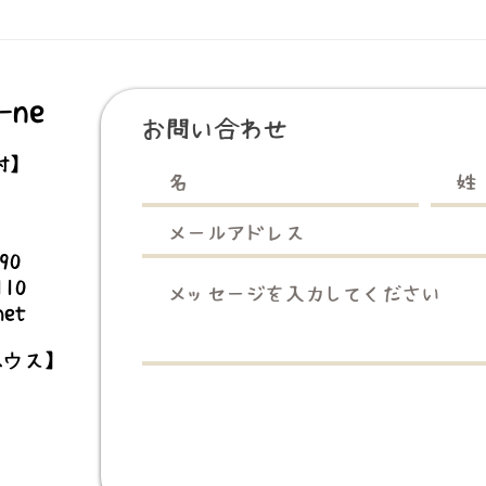
【5
【9月土の根活動】大地🌏を
感じろ！
探検⛰
ne
お問い合わせ
村】
3990
110
net
ハウス】