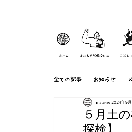
ホーム
またね自然学校とは
こども
全ての記事
お知らせ
mata-ne
2024年9月
森のようちえん『つむぐ
５月土の
探検】
またね村の日常
その