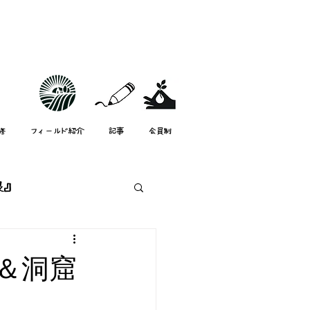
修
フィールド紹介
記事
会員制
根』
スタッフ紹介
＆洞窟
mata-neスタッフ