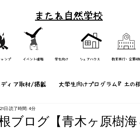
またね自然学校
キャンプ
イベント情報
学生向け
シェアハウス
教育旅行・企業研
メディア取材/掲載
大学生向けプログラム『土の
21日
読了時間: 4分
り』
研修/学校教育
週末イベント/エコツアー
根ブログ【青木ヶ原樹海
他
子どもキャンプ（またねっ子）
mata-ne