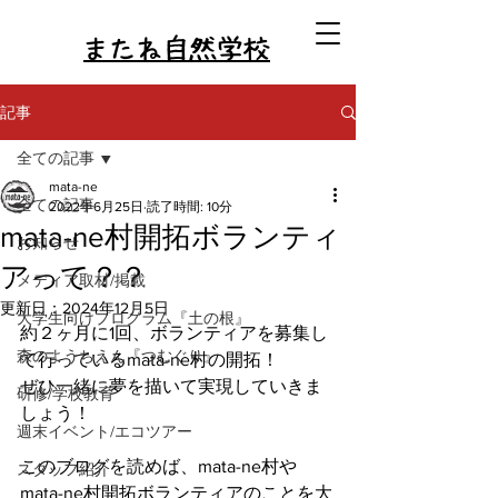
またね自然学校
記事
全ての記事
mata-ne
全ての記事
2022年6月25日
読了時間: 10分
mata-ne村開拓ボランティ
お知らせ
アって？？
メディア取材/掲載
更新日：
2024年12月5日
大学生向けプログラム『土の根』
約２ヶ月に1回、ボランティアを募集し
森のようちえん『つむぐり』
て行っているmata-ne村の開拓！
ぜひ一緒に夢を描いて実現していきま
研修/学校教育
しょう！
週末イベント/エコツアー
このブログを読めば、mata-ne村や
スタッフ紹介
mata-ne村開拓ボランティアのことを大