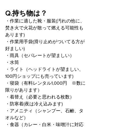
Q.持ち物は？
・作業に適した靴・服装(汚れの他に、
焚き火で火花が散って燃える可能性も
あります)
・作業用手袋(滑り止めがついてる方が
好ましい)
・雨具（セパレートが望ましい）
・水筒
・ライト（ヘッドライトが望ましい、
100円ショップにも売っています)
・寝袋（有料レンタル1,000円　※数に
限りがあります）
・着替え（必要と思われる枚数）
・防寒着(夜は冷え込みます)
・アメニティ（シャンプー、石鹸、タ
オルなど）
・食器（カレー・白米・味噌汁に対応