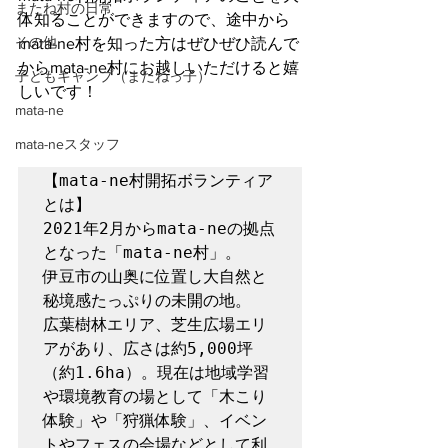
またね村の日常
体知ることができますので、途中から
その他
mata-ne村を知った方はぜひぜひ読んで
からmata-ne村にお越しいただけると嬉
子どもキャンプ（またねっ子）
しいです！
mata-ne
mata-neスタッフ
【mata-ne村開拓ボランティア
とは】

2021年2月からmata-neの拠点
となった「mata-ne村」。

伊豆市の山奥に位置し大自然と
秘境感たっぷりの未開の地。

広葉樹林エリア、芝生広場エリ
アがあり、広さは約5,000坪
（約1.6ha）。現在は地域学習
や環境教育の場として「木こり
体験」や「狩猟体験」、イベン
トやフェスの会場などとして利