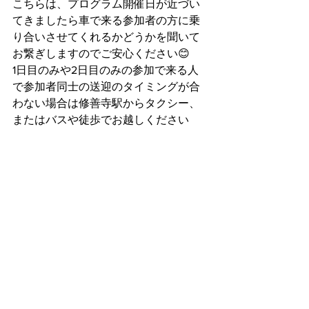
こちらは、プログラム開催日が近づい
てきましたら車で来る参加者の方に乗
り合いさせてくれるかどうかを聞いて
お繋ぎしますのでご安心ください😊
1日目のみや2日目のみの参加で来る人
で参加者同士の送迎のタイミングが合
わない場合は修善寺駅からタクシー、
またはバスや徒歩でお越しください
Q.mata-ne村へのアクセス
方法は？
最寄駅:修善寺駅
最寄りのバス停:中伊豆小学校前
そこから徒歩30分
Q.前泊後泊してもいい
の？