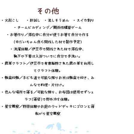
その他
・火起こし ・肝試し ・流しそうめん ・スイカ割り
・チームビルディング／関係性構築ゲーム
・お箸作り／滞在中に自分が使うお箸を自分で作る
(※だいちゃん自ら間伐した材で製作予定)
・洗濯体験／伊豆市で間伐された材で滞在中、
靴下や下着は入浴ついでに自分で手洗い。
・鹿革クラフト／伊豆市で有害駆除された鹿の革を利用し
てクラフト体験。
・飯盒炊飯／子ども達で可能な限りお米は飯盒で炊き、み
んなで料理・片付け。
・色んな場所で寝る／可能な限り、お布団は使用せずシュ
ラフ(寝袋)で野外泊を体験。
・星空観察／野宿体験やお庭のウッドデッキにゴロンと寝
転がり星空観察