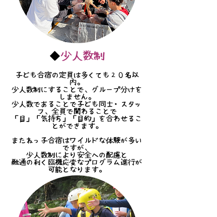
◆
少人数制
子ども合宿の定員は多くても２０名以
内。
少人数制にすることで、グループ分けを
しません。
少人数であることで子ども同士・スタッ
フ、全員で関わることで
「目」「気持ち」「目的」を合わせるこ
とができます。
またねっ子合宿はワイルドな体験が多い
ですが、
少人数制により安全への配慮と
融通の利く臨機応変なプログラム進行が
可能となります。