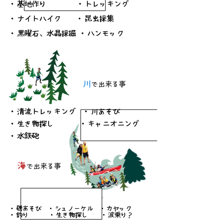
・基地作り ・トレッキング
・ナイトハイク ・昆虫採集
・黒曜石、水晶採掘 ・ハンモック
川
で出来る事
・清流トレッキング ・川あそび
・生き物探し ・キャニオニング
・水鉄砲
海
で出来る事
・磯あそび ・シュノーケル ・カヤック
・釣り ・生き物探し
・波乗り？