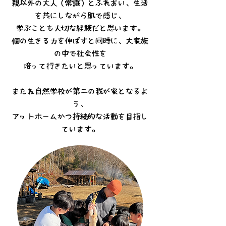
親以外の大人（常識）とふれあい、生活
を共にしながら肌で感じ、
学ぶことも大切な経験だと思います。
個の生きる力を伸ばすと同時に、大家族
の中で社会性を
培って行きたいと思っています。
またね自然学校が第二の我が家となるよ
う、
アットホームかつ持続的な活動を目指し
ています。