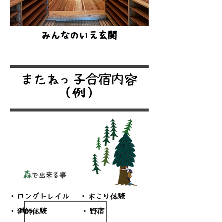
みんなのいえ玄関
またねっ子合宿内容
（例）
森
で出来る事
・ロングトレイル ・木こり体験
・猟師体験 ・野宿