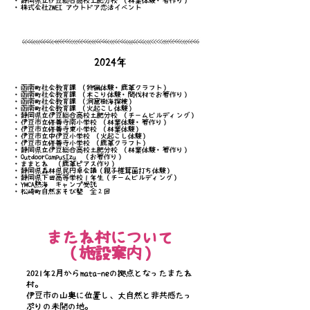
・静岡県立伊豆総合高校土肥分校 （林業体験・箸作り）
​・株式会社ZWEI アウトドア恋活イベント
2024年
・函南町社会教育課 （狩猟体験・鹿革クラフト）
・函南町社会教育課 （木こり体験・間伐材でお箸作り）
・函南町社会教育課 （洞窟樹海探検）
・函南町社会教育課 （火起こし体験）
・静岡県立伊豆総合高校土肥分校 （チームビルディング）
・伊豆市立修善寺南小学校 （林業体験・箸作り）
・伊豆市立修善寺東小学校 （林業体験）
・伊豆市立中伊豆小学校 （火起こし体験）
・伊豆市立修善寺小学校 （鹿革クラフト）
・静岡県立伊豆総合高校土肥分校 （林業体験・箸作り）
​・OutdoorCampusIzu （お箸作り）
・ままとね （鹿革ピアス作り）
・静岡県森林県民円卓会議（親子椎茸菌打ち体験）
・静岡県下田高等学校１年生（チームビルディング）
・YMCA熱海 キャンプ受託
​・松崎町自然あそび塾 全２回
またね村について
（施設案内）
2021年2月からmata-neの拠点となったまたね
村。
伊豆市の山奥に位置し、大自然と非共感たっ
ぷりの未開の地。