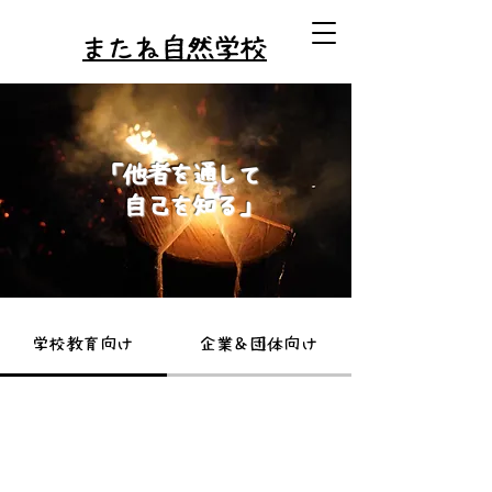
またね自然学校
「他者を通して
​ 自己を知る」
学校教育向け
企業＆団体向け