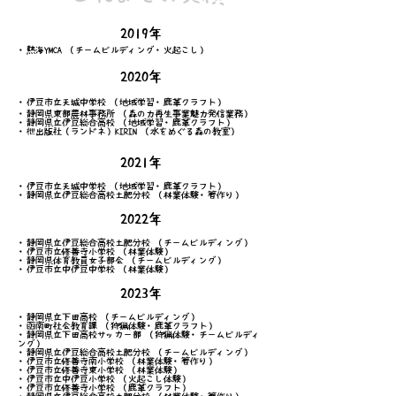
2019年
・熱海YMCA （チームビルディング・火起こし）
2020年
・伊豆市立天城中学校 （地域学習・鹿革クラフト）
・静岡県東部農林事務所 （森の力再生事業魅力発信業務）
・静岡県立伊豆総合高校 （地域学習・鹿革クラフト）
・枻出版社（ランドネ）KIRIN （水をめぐる森の教室）
2021年
・伊豆市立天城中学校 （地域学習・鹿革クラフト）
・静岡県立伊豆総合高校土肥分校 （林業体験・箸作り）
2022年
・静岡県立伊豆総合高校土肥分校 （チームビルディング）
・伊豆市立修善寺小学校 （林業体験）
・静岡県体育教員女子部会 （チームビルディング）
・伊豆市立中伊豆中学校 （林業体験）
2023年
・静岡県立下田高校 （チームビルディング）
・函南町社会教育課 （狩猟体験・鹿革クラフト）
・静岡県立下田高校サッカー部 （狩猟体験・チームビルディ
ング）
・静岡県立伊豆総合高校土肥分校 （チームビルディング）
・伊豆市立修善寺南小学校 （林業体験・箸作り）
・伊豆市立修善寺東小学校 （林業体験）
・伊豆市立中伊豆小学校 （火起こし体験）
・伊豆市立修善寺小学校 （鹿革クラフト）