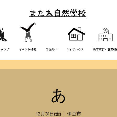
またね自然学校
キャンプ
イベント情報
学生向け
シェアハウス
教育旅行・企業研
あ
12月31日(金)
  |  
伊豆市