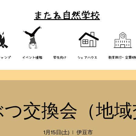
またね自然学校
キャンプ
イベント情報
学生向け
シェアハウス
教育旅行・企業研
ぶつ交換会（地域
1月15日(土)
  |  
伊豆市