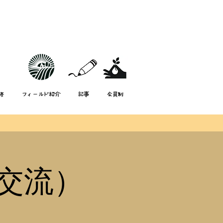
修
フィールド紹介
記事
会員制
交流）