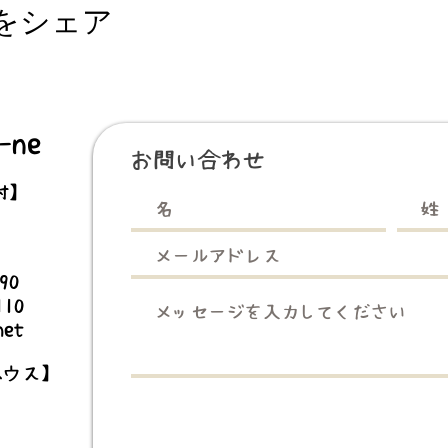
をシェア
ne
お問い合わせ
村】
3990
110
net
ハウス】