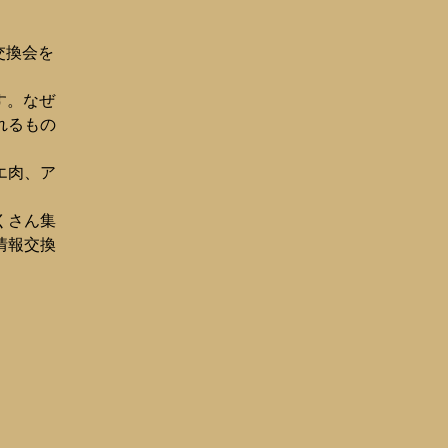
つ交換会を
す。なぜ
れるもの
エ肉、ア
くさん集
情報交換