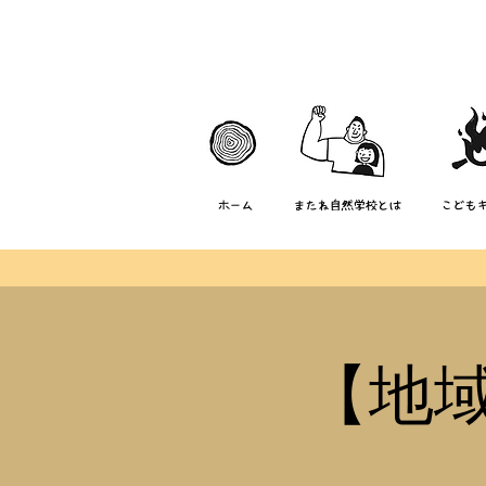
ホーム
またね自然学校とは
こども
【地