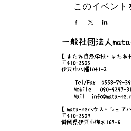
2023/3/18 (土)
このイベント
●時間
8:00am-10:00am
●場所
一般社団法人mata-
静岡県伊豆市八幡1053
【またね自然学校・またね
●持ち物
〒410-2505
500円相当の手作り品
伊豆市八幡1041-2
Tel/Fax 0558-79-
Mobile 090-9297-3
Mail
info@mata-ne.
【mata-neハウス・シェア
〒410-2509
静岡県伊豆市梅木167-6