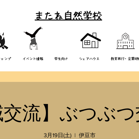
またね自然学校
キャンプ
イベント情報
学生向け
シェアハウス
教育旅行・企業研
域交流】ぶつぶつ
3月19日(土)
  |  
伊豆市