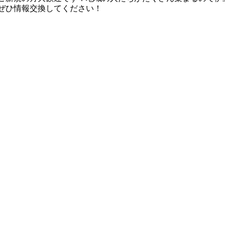
ぜひ情報交換してください！
を持ち寄り交換し合います。自分がなぜそれを作ったのか、など
てきた数だけ相手と交換することができます。