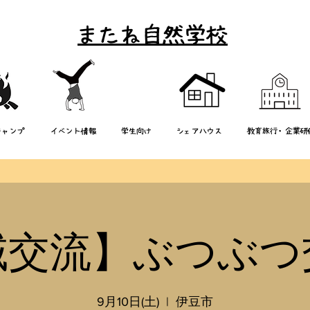
またね自然学校
キャンプ
イベント情報
学生向け
シェアハウス
教育旅行・企業研
域交流】ぶつぶつ
9月10日(土)
  |  
伊豆市