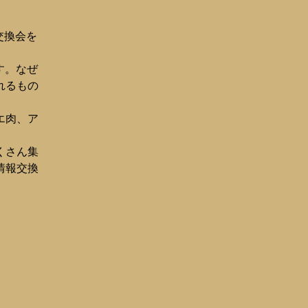
つ交換会を
す。なぜ
れるもの
エ肉、ア
くさん集
情報交換