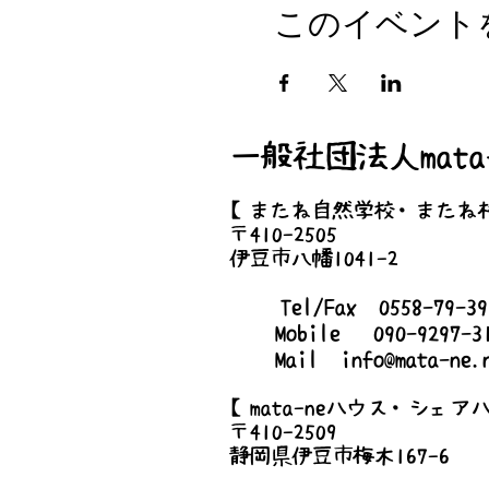
2023/3/18 (土)
このイベント
●時間
8:00am-10:00am
●場所
一般社団法人mata-
静岡県伊豆市八幡1053
【またね自然学校・またね
●持ち物
〒410-2505
500円相当の手作り品
伊豆市八幡1041-2
Tel/Fax 0558-79-
Mobile 090-9297-3
Mail
info@mata-ne.
【mata-neハウス・シェア
〒410-2509
静岡県伊豆市梅木167-6