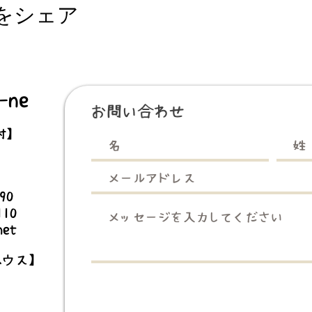
をシェア
ne
お問い合わせ
村】
3990
110
net
ハウス】