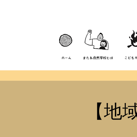
ホーム
またね自然学校とは
こども
【地