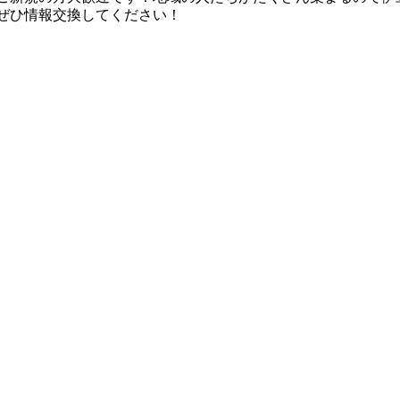
ぜひ情報交換してください！
を持ち寄り交換し合います。自分がなぜそれを作ったのか、など
てきた数だけ相手と交換することができます。