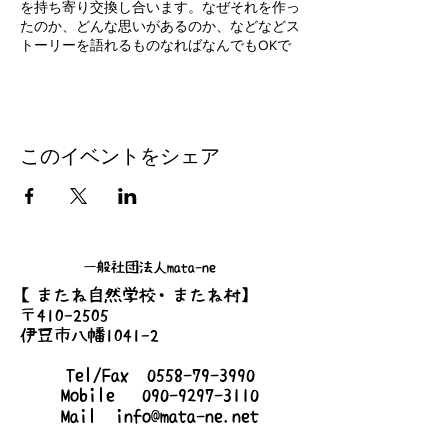
を持ち寄り交換し合います。なぜそれを作っ
たのか、どんな思いがあるのか、などなどス
トーリーを語れるものなればなんでもOKで
す！
朝食になるような料理や手作りビール、育て
ている新鮮な野菜、ジビエ肉、アクセサリ
ー、パン、お箸、などなど持ってくるものは
様々！
このイベントをシェア
ぜひぜひ交流しましょう！ご新規の方大歓迎
です！地域の人たちがたくさん集まるので伊
豆移住を考えている方や仕事や家を探してい
る方などぜひ情報交換してください！
●内容
一般社団法人mata-ne
500円相当の手作りの品を持ち寄り交換し合
【またね自然学校・またね村】
います。自分がなぜそれを作ったのか、など
〒410-2505
などストーリーを語れるものをご用意くださ
い。持ってきた数だけ相手と交換することが
伊豆市八幡1041-2
できます。
Tel/Fax
0558-79-3990
●2022年-2023年日程
Mobile
090-9297-3110
2022/2/19(土)
Mail
info@mata-ne.net
2022/3/19 (土)