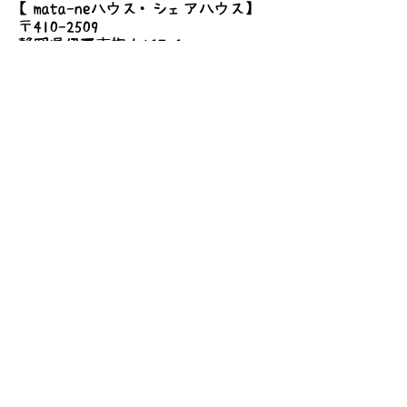
2022/4/9 (土)
【mata-neハウス・シェアハウス】
〒410-2509
2022/5/14 (土)
静岡県伊豆市梅木167-6
2022/6/18 (土)
2022/7/9 (土)
2022/9/10 (土)
詳しいアクセス
2022/10/15 (土)
お問い合わせ
2022/11/5 (土)
2022/12/17 (土)
2023/1/21 (土)
2023/2/18 (土)
2023/3/18 (土)
●時間
送信する
8:00am-10:00am
●場所
静岡県伊豆市八幡1053
●持ち物
500円相当の手作り品