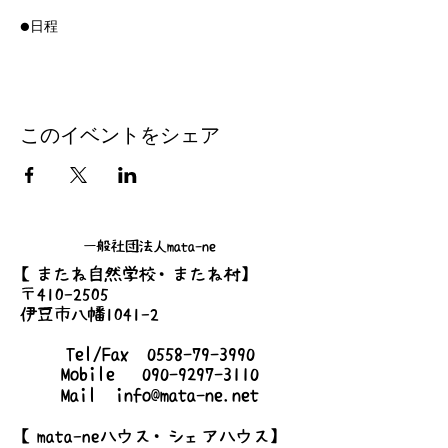
●日程
2023/2/18 (土)
2023/3/18 (土)
2023/4/7(金)
※４月は🌙金曜日夜のぶつぶつ交換会となり
ます。みんなで夜桜も楽しみましょう。
このイベントをシェア
2023/5/20(土)
2023/6/17(土)
2023/7/8(土)
2023/9/9(土)
2023/10/14(土)
一般社団法人mata-ne
2023/11/25(土)
【またね自然学校・またね村】
2023/6/17(土)
〒410-2505
2023/12/16(土)
伊豆市八幡1041-2
●時間
Tel/Fax
0558-79-3990
8:00am-10:00am
Mobile
090-9297-3110
Mail
info@mata-ne.net
●場所
静岡県伊豆市八幡1053
【mata-neハウス・シェアハウス】