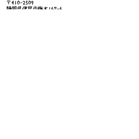
〒410-2509
●持ち物
静岡県伊豆市梅木167-6
500円相当の手作り品
詳しいアクセス
●費用
無料
お問い合わせ
送信する