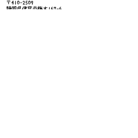
〒410-2509
静岡県伊豆市梅木167-6
●費用
無料
詳しいアクセス
お問い合わせ
送信する