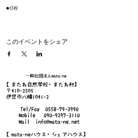
●日程
2023/2/18 (土)
2023/3/18 (土)
2023/4/7(金) ※4月のみ夜の部18:00-
2023/5/20(土)
2023/6/17(土)
このイベントをシェア
2023/7/8(土)
2023/9/9(土)
2023/10/14(土)
2023/11/25(土)
2023/6/17(土)
一般社団法人mata-ne
2023/12/16(土)
【またね自然学校・またね村】
〒410-2505
●時間
伊豆市八幡1041-2
8:00am-10:00am
Tel/Fax
0558-79-3990
●場所
Mobile
090-9297-3110
静岡県伊豆市八幡1053
Mail
info@mata-ne.net
●持ち物
【mata-neハウス・シェアハウス】
500円相当の手作り品