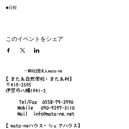
●日程
2023/2/18 (土)
2023/3/18 (土)
2023/4/7(金)
※４月は🌙金曜日夜のぶつぶつ交換会となり
ます。みんなで夜桜も楽しみましょう。
このイベントをシェア
2023/5/20(土)
2023/6/17(土)
2023/7/8(土)
2023/9/9(土)
2023/10/14(土)
一般社団法人mata-ne
2023/11/25(土)
【またね自然学校・またね村】
2023/6/17(土)
〒410-2505
2023/12/16(土)
伊豆市八幡1041-2
●時間
Tel/Fax
0558-79-3990
8:00am-10:00am
Mobile
090-9297-3110
Mail
info@mata-ne.net
●場所
静岡県伊豆市八幡1053
【mata-neハウス・シェアハウス】