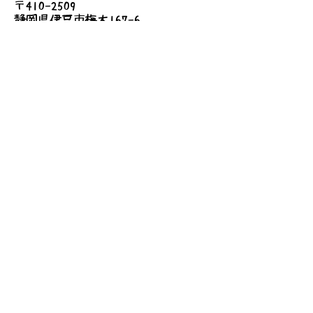
〒410-2509
●持ち物
静岡県伊豆市梅木167-6
500円相当の手作り品
詳しいアクセス
●費用
無料
お問い合わせ
送信する