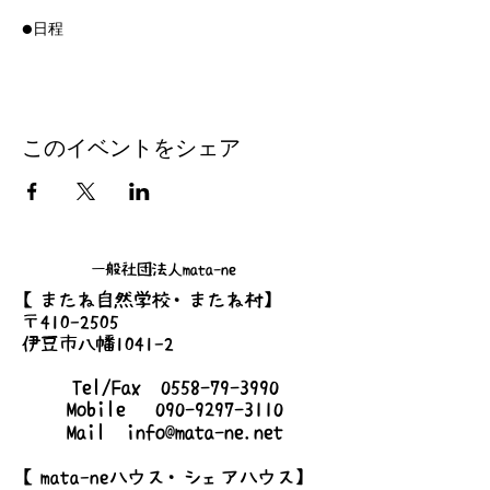
●日程
2023/2/18 (土)
2023/3/18 (土)
2023/4/7(金) ※4月のみ夜の部18:00-
2023/5/20(土)
2023/6/17(土)
このイベントをシェア
2023/7/8(土)
2023/9/9(土)
2023/10/14(土)
2023/11/25(土)
2023/6/17(土)
一般社団法人mata-ne
2023/12/16(土)
【またね自然学校・またね村】
〒410-2505
●時間
伊豆市八幡1041-2
8:00am-10:00am
Tel/Fax
0558-79-3990
●場所
Mobile
090-9297-3110
静岡県伊豆市八幡1053
Mail
info@mata-ne.net
●持ち物
【mata-neハウス・シェアハウス】
500円相当の手作り品