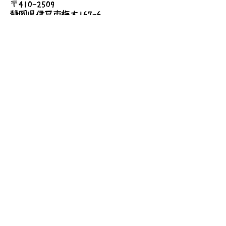
〒410-2509
静岡県伊豆市梅木167-6
●費用
無料
詳しいアクセス
お問い合わせ
送信する