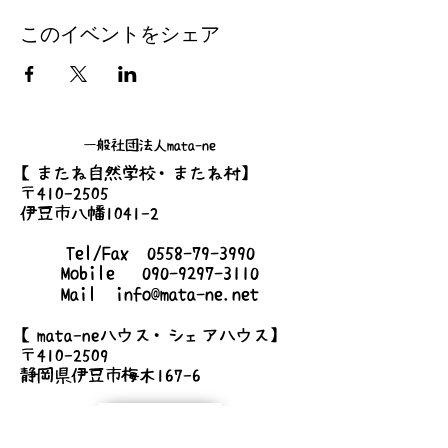
・自然や日本文化を感じる・学ぶ
・アウトドア技術を身につける
このイベントをシェア
●土の根プログラムに4月-7月の4カ月間参加
すると…
【mata-ne子どもキャンプスタッフ入り】
4月から7月まで全部参加していただいた方
は
8月中旬に行われるmata-neの子どもキャ
ンプスタッフ入りをすることが可能です！
一般社団法人mata-ne
（希望人数が多かった場合は入れない可能性
【またね自然学校・またね村】
もありますのでご考慮ください）
〒410-2505
●土の根プログラム2023年度の年間日程
伊豆市八幡1041-2
4月 〜お互いを知る〜 ・日程：4/9.10 ・内
容：オリエンテーション
Tel/Fax
0558-79-3990
5月 〜自然の恩恵〜 ・日程：5/14.15 ・内
Mobile
090-9297-3110
容：林業体験
Mail
info@mata-ne.net
6月 〜極地へ〜 ・日程：6/18/19 ・内容：
洞窟樹海
【mata-neハウス・シェアハウス】
7月 〜大自然の中で思いやりに気づこう〜
〒410-2509
・日程：7/9.10 ・内容：川遊び、野外救急リ
スクマネジメント講習
静岡県伊豆市梅木167-6
9月 〜不便を楽しむ〜 ・日程：9/10.11 ・内
容：キャンプ実習
詳しいアクセス
10月 〜野生に帰ろう〜 ・日程：10/15.16 ・