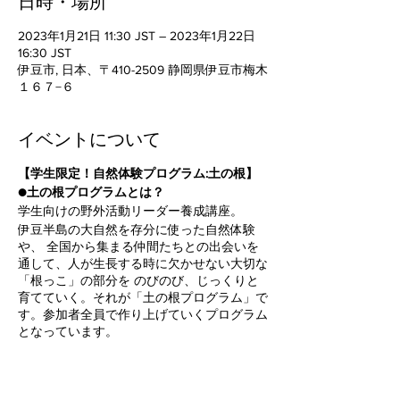
日時・場所
2023年1月21日 11:30 JST – 2023年1月22日
16:30 JST
伊豆市, 日本、〒410-2509 静岡県伊豆市梅木
１６７−６
イベントについて
【学生限定！自然体験プログラム:土の根】
●土の根プログラムとは？
学生向けの野外活動リーダー養成講座。
伊豆半島の大自然を存分に使った自然体験
や、 全国から集まる仲間たちとの出会いを
通して、人が生長する時に欠かせない大切な
「根っこ」の部分を のびのび、じっくりと
育てていく。それが「土の根プログラム」で
す。参加者全員で作り上げていくプログラム
となっています。
アウトドア初心者・子ども好き歓迎です！！
●土の根プログラムに参加すると…
・全国から集まる仲間との出会い