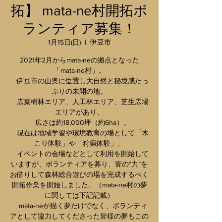
拓】 mata-ne村開拓ボ
ランティア募集！
1月15日(日)
  |  
伊豆市
2021年2月からmata-neの拠点となった
「mata-ne村」。
伊豆市の山奥に位置し大自然と秘境感たっ
ぷりの未開の地。
広葉樹林エリア、人工林エリア、芝生広場
エリアがあり、
広さは約18,000坪（約6ha）。
現在は地域学習や環境教育の場として「木
こり体験」や「狩猟体験」、
イベントの会場などとして利用を開始して
いますが、ボランティアを募り、皆の”力”を
お借りして森林総合遊びの場を完成するべく
開拓作業を開始しました。（mata-ne村の夢
に関しては下記記載）
mata-neが描く夢だけでなく、ボランティ
アとして協力してくださった皆様の夢もこの