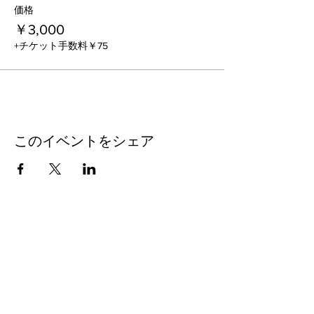
作業スタート!! 12:00 お昼ごはん （各自持
価格
参）
￥3,000
12:30 mata-ne村散歩
+チケット手数料￥75
13:00 作業再開 16:00 作業終了 温泉「希望
園」又は mata-ne ハウスお風呂 ※数台、車
を出して頂き乗り合せ 鹿肉カレー mata-ne
村にて夕食 サラダ 焚き火を囲って交流会
20:00 お開き mata-ne 村 mata-ne ハウスに
分かれて就寝
※数台、車を出して頂き乗り合せ
このイベントをシェア
＜2日目＞
7:00 朝ごはん 白米と味噌汁・生卵のみ 用
意。おかず各自
ラジオ体操 作業開始
12:00 お昼ご飯
一般社団法人mata-ne
12:30 作業再開
【またね自然学校・またね村】
16:00 作業終了
〒410-2505
片付け・挨拶
伊豆市八幡1041-2
16:30 解散(予定)mata-ne村にて
Tel/Fax
0558-79-3990
●集合・解散場所
Mobile
090-9297-3110