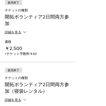
10/1.2（土日）：
販売終了
11/12.13（土日）：
チケットの種類
2023年
開拓ボランティア2日間両方参
1/14.15（土日）：
3/11.12（土日）：
加
●集合時間
詳細を見る
1日目：9:00（朝ごはんは各自済ませて来て
下さい）
価格
2日目：8:30
￥2,500
※前泊・後泊可能です
+チケット手数料￥63
●解散時間
1日目：17:00（作業終了）、20:00（夕食
後）
販売終了
2日目：16:30ごろ予定（作業後）
チケットの種類
開拓ボランティア2日間両方参
●スケジュール
＜1日目＞
加（寝袋レンタル）
9:00 ボランティア現地集合
全員でオリエンテーション ・ラジオ体操 作
詳細を見る
業開始