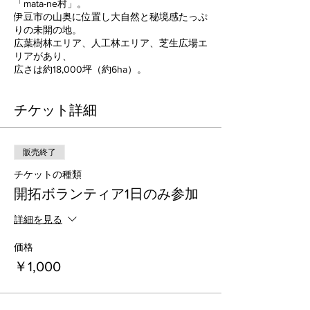
「mata-ne村」。
伊豆市の山奥に位置し大自然と秘境感たっぷ
りの未開の地。
広葉樹林エリア、人工林エリア、芝生広場エ
リアがあり、
広さは約18,000坪（約6ha）。
現在は地域学習や環境教育の場として「木こ
り体験」や「狩猟体験」、
チケット詳細
イベントの会場などとして利用を開始してい
ますが、ボランティアを募り、皆の”力”をお
借りして森林総合遊びの場を完成するべく開
拓作業を開始しました。（mata-ne村の夢に
販売終了
関しては下記記載）
チケットの種類
mata-neが描く夢だけでなく、ボランティア
として協力してくださった皆様の夢もこの場
開拓ボランティア1日のみ参加
所で一緒に実現していけたらなと思っており
ます。ぜひご気軽にご参加ください!
詳細を見る
●今後の日程と内容
価格
2022年
￥1,000
3/12.13（土日）：
4/23.24（土日）：
6/11.12（土日）：