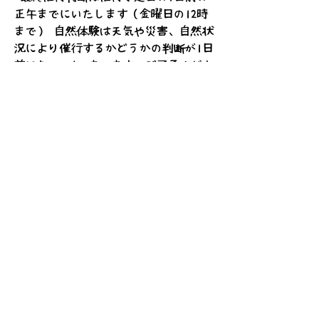
正午までにいたします（金曜日の12時
まで） 自然体験は天気や災害、自然状
況により催行するかどうかの判断が1日
前になってし まいます。ご了承くださ
い。
確認しました
次へ
2.
イベントポリシー
一般社団法人mata-ne
【またね自然学校・またね村】