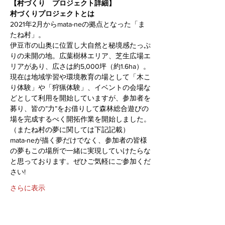
【村づくり　プロジェクト詳細】
村づくりプロジェクトとは
2021年2月からmata-neの拠点となった「ま
たね村」。
伊豆市の山奥に位置し大自然と秘境感たっぷ
りの未開の地。広葉樹林エリア、芝生広場エ
リアがあり、広さは約5,000坪（約1.6ha）。
現在は地域学習や環境教育の場として「木こ
り体験」や「狩猟体験」、イベントの会場な
どとして利用を開始していますが、参加者を
募り、皆の”力”をお借りして森林総合遊びの
場を完成するべく開拓作業を開始しました。
（またね村の夢に関しては下記記載）
mata-neが描く夢だけでなく、参加者の皆様
の夢もこの場所で一緒に実現していけたらな
と思っております。ぜひご気軽にご参加くだ
さい!
さらに表示