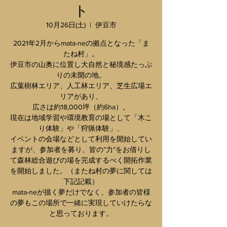
ト
10月26日(土)
  |  
伊豆市
2021年2月からmata-neの拠点となった「ま
たね村」。
伊豆市の山奥に位置し大自然と秘境感たっぷ
りの未開の地。
広葉樹林エリア、人工林エリア、芝生広場エ
リアがあり、
広さは約18,000坪（約6ha）。
現在は地域学習や環境教育の場として「木こ
り体験」や「狩猟体験」、
イベントの会場などとして利用を開始してい
ますが、参加者を募り、皆の”力”をお借りし
て森林総合遊びの場を完成するべく開拓作業
を開始しました。（またね村の夢に関しては
下記記載）
mata-neが描く夢だけでなく、参加者の皆様
の夢もこの場所で一緒に実現していけたらな
と思っております。