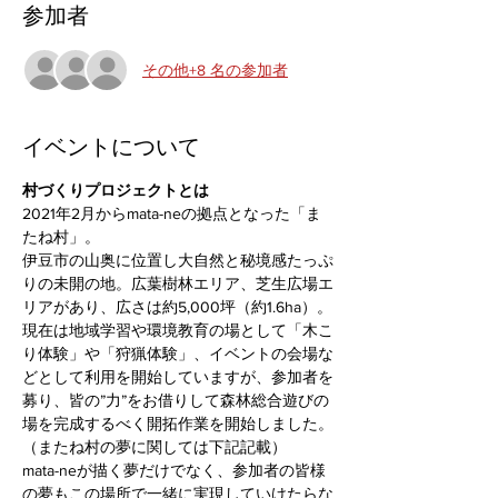
参加者
その他+8 名の参加者
イベントについて
村づくりプロジェクトとは
2021年2月からmata-neの拠点となった「ま
たね村」。
伊豆市の山奥に位置し大自然と秘境感たっぷ
りの未開の地。広葉樹林エリア、芝生広場エ
リアがあり、広さは約5,000坪（約1.6ha）。
現在は地域学習や環境教育の場として「木こ
り体験」や「狩猟体験」、イベントの会場な
どとして利用を開始していますが、参加者を
募り、皆の”力”をお借りして森林総合遊びの
場を完成するべく開拓作業を開始しました。
（またね村の夢に関しては下記記載）
mata-neが描く夢だけでなく、参加者の皆様
の夢もこの場所で一緒に実現していけたらな