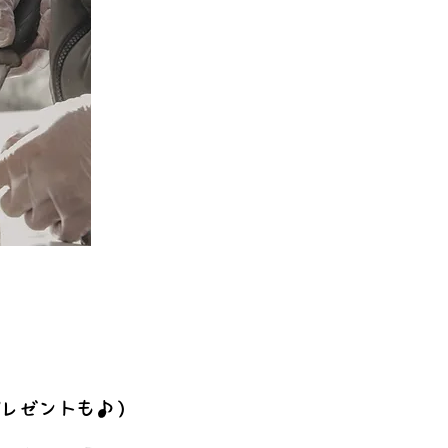
。
ントも♪）