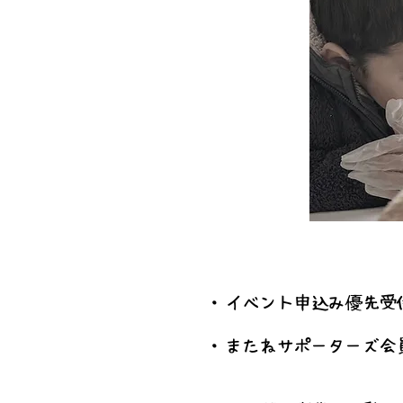
・イべント申込み優先受
・またねサポーターズ会
（イベントする