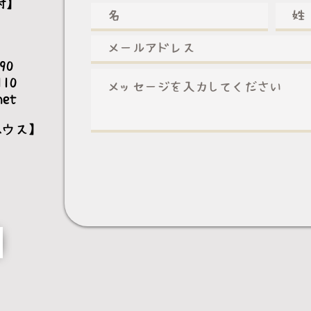
村】
3990
110
net
ハウス】