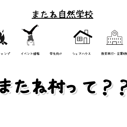
またね自然学校
キャンプ
イベント情報
学生向け
シェアハウス
教育旅行・企業研
またね村って？