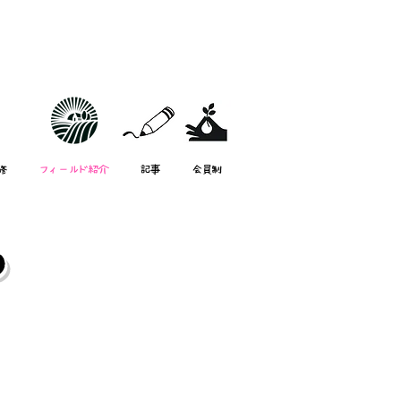
修
フィールド紹介
記事
会員制
？