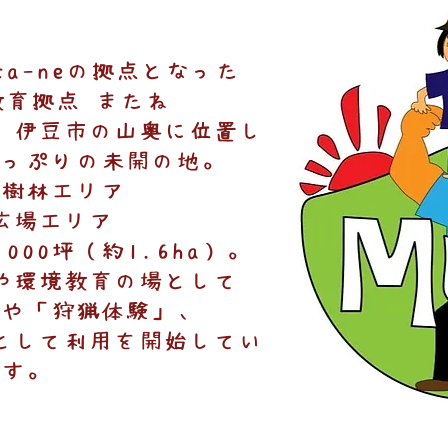
ata-neの拠点となった
教育拠点 またね
の山奥に位置し
たっぷりの未開の地。
樹林エリア
生広場エリア
000坪（約1.6ha）。
や環境教育の場として
」や「狩猟体験」、
として利用を開始してい
ます。