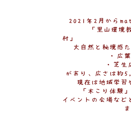
2021年2月からm
「里山環境
村」 伊豆市
大自然と秘境感
・広葉
​・芝
があり、広さは約5,
現在は地域学習
「木こり体験
イベントの会場など