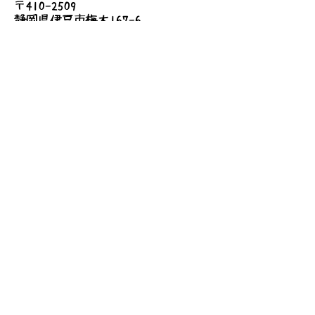
〒410-2509
静岡県伊豆市梅木167-6
●費用
無料
詳しいアクセス
お問い合わせ
送信する