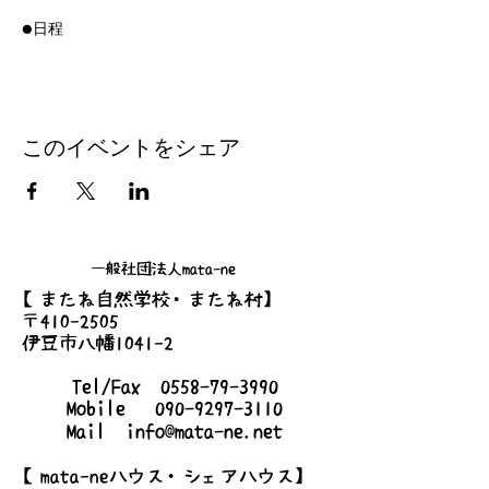
●日程
2023/2/18 (土)
2023/3/18 (土)
2023/4/7(金) ※4月のみ夜の部18:00-
2023/5/20(土)
2023/6/17(土)
このイベントをシェア
2023/7/8(土)
2023/9/9(土)
2023/10/14(土)
2023/11/25(土)
2023/6/17(土)
一般社団法人mata-ne
2023/12/16(土)
【またね自然学校・またね村】
〒410-2505
●時間
伊豆市八幡1041-2
8:00am-10:00am
Tel/Fax
0558-79-3990
●場所
Mobile
090-9297-3110
静岡県伊豆市八幡1053
Mail
info@mata-ne.net
●持ち物
【mata-neハウス・シェアハウス】
500円相当の手作り品