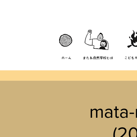
ホーム
またね自然学校とは
こども
mat
(