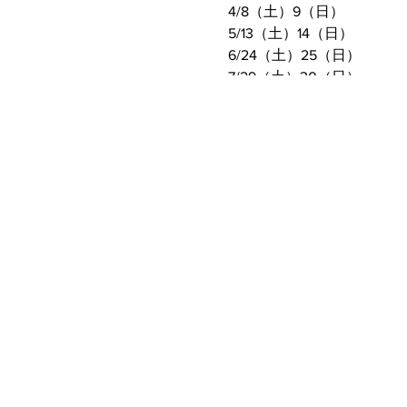
4/8（土）9（日）
5/13（土）14（日）
6/24（土）25（日）
7/29（土）30（日）
10/21（土）22（日）
11/18（土）19（日）
●集合時間
1日目：9:00（朝ごはん
2日目：8:30
※前泊・後泊可能です
※1日目のみ、2日目のみ
れる方は自動車で来られる
LINEグループで送迎の依
●解散時間
1日目：17:00（作業終了）
2日目：16:30ごろ予定（