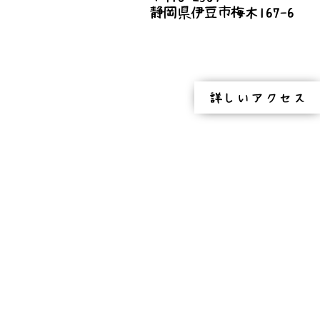
静岡県伊豆市梅木167-6
※数台、車を出して頂き乗
＜2日目＞
7:00
朝ごはん 白米と味噌汁・生
詳しいアクセス
8:30
作業開始
12:00
昼食
12:30
作業再開
16:00
作業終了
片付け・挨拶