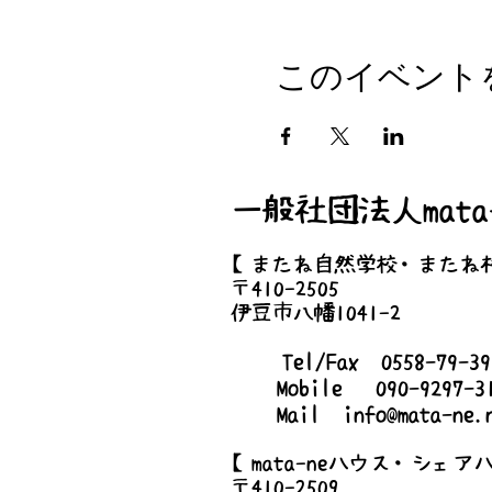
●スケジュール
＜1日目＞
9:00
このイベント
ボランティア現地集合
全員でオリエンテーション
作業スタート!!
12:00
一般社団法人mata-
昼食 （各自持参）
【またね自然学校・またね
13:00
〒410-2505
作業再開
伊豆市八幡1041-2
16:00
Tel/Fax 0558-79-
作業終了 温泉「希望園」又は 
Mobile 090-9297-3
※数台、車を出して頂き乗り合
Mail
info@mata-ne.
20:00
【mata-neハウス・シェア
お開き mata-ne 村・ma
〒410-2509