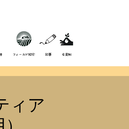
修
フィールド紹介
記事
会員制
ンティア
用）