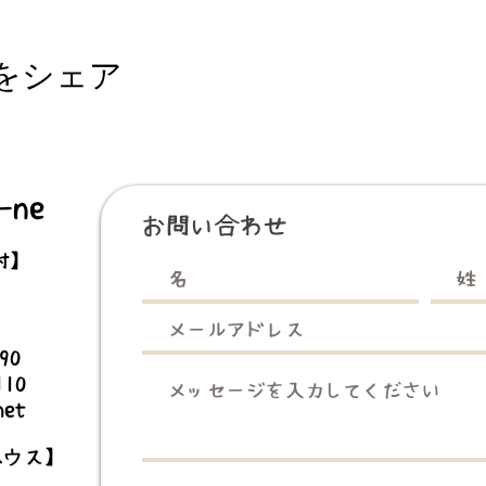
をシェア
 ・作業開始
ne
お問い合わせ
村】
3990
mata-ne ハウスお風呂
110
せ 鹿肉カレー mata-ne 村にて夕食 サラダ 焚き火を囲って
net
ハウス】
ta-ne ハウスに分かれて就寝