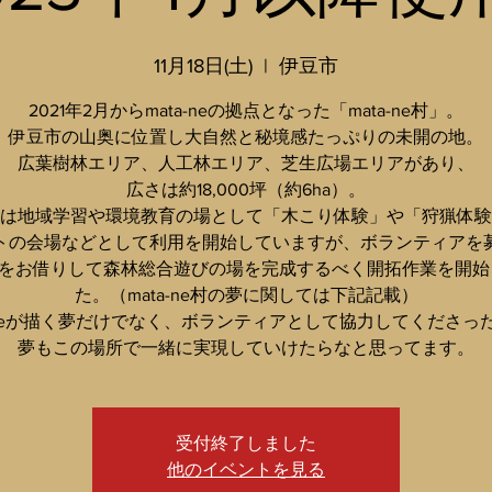
11月18日(土)
  |  
伊豆市
2021年2月からmata-neの拠点となった「mata-ne村」。
伊豆市の山奥に位置し大自然と秘境感たっぷりの未開の地。
広葉樹林エリア、人工林エリア、芝生広場エリアがあり、
広さは約18,000坪（約6ha）。
は地域学習や環境教育の場として「木こり体験」や「狩猟体験
トの会場などとして利用を開始していますが、ボランティアを
力”をお借りして森林総合遊びの場を完成するべく開拓作業を開始
た。（mata-ne村の夢に関しては下記記載）
a-neが描く夢だけでなく、ボランティアとして協力してくださっ
夢もこの場所で一緒に実現していけたらなと思ってます。
受付終了しました
他のイベントを見る