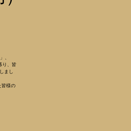
」、
募り、皆
しまし
た皆様の