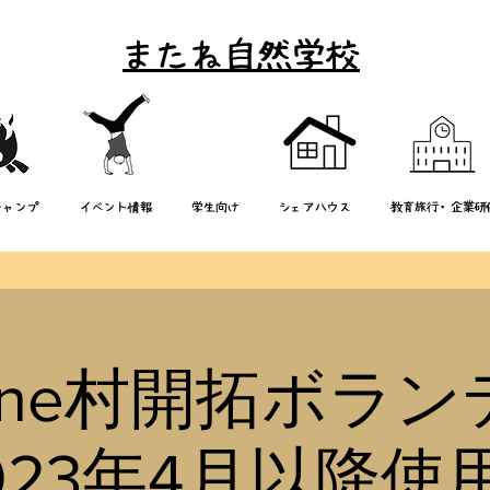
またね自然学校
キャンプ
イベント情報
学生向け
シェアハウス
教育旅行・企業研
a-ne村開拓ボラ
2023年4月以降使