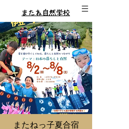
またね自然学校
またねっ子夏合宿