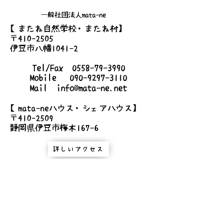
詳細
【実施日】
一般社団法人mata-ne
12月 9日（土）1回目
【またね自然学校・またね村】
12月10日（日）2回目
〒410-2505
【集合】
伊豆市八幡1041-2
両日11:00 (10分前にはお越しください）
【解散】
Tel/Fax
0558-79-3990
両日16:30
Mobile
090-9297-3110
【集合・解散場所】
Mail
info@mata-ne.net
mata-ne村
静岡県伊豆市八幡1053
【mata-neハウス・シェアハウス】
【最少催行人数】
〒410-2509
4名様より
静岡県伊豆市梅木167-6
【最大人数】
10名様まで
詳しいアクセス
【料金】
お問い合わせ
13,000円（税込み）
【対象】
高校生以上
【持ち物】
・動きやすく汚れても良い服、靴 ・昼食
（森の中で食べるので簡単に食べられるもの