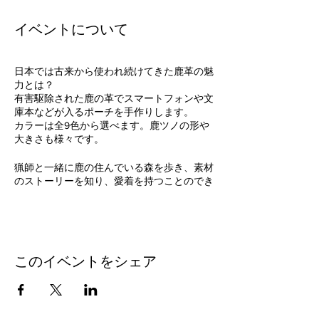
イベントについて
日本では古来から使われ続けてきた鹿革の魅
力とは？
有害駆除された鹿の革でスマートフォンや文
庫本などが入るポーチを手作りします。
カラーは全9色から選べます。鹿ツノの形や
大きさも様々です。
猟師と一緒に鹿の住んでいる森を歩き、素材
のストーリーを知り、愛着を持つことのでき
る世界に一つだけのオリジナルポーチを作り
ましょう！
行動予定
・どんぐりの森で焚き火ランチ交流会（昼食
このイベントをシェア
をご持参ください）
・猟師と森歩き〜鹿の痕跡探し〜
・鹿革マルチショルダーポーチ作り