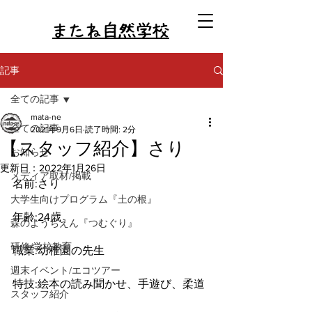
またね自然学校
記事
全ての記事
mata-ne
全ての記事
2021年9月6日
読了時間: 2分
【スタッフ紹介】さり
お知らせ
更新日：
2022年1月26日
メディア取材/掲載
名前:さり
大学生向けプログラム『土の根』
年齢:24歳
森のようちえん『つむぐり』
研修/学校教育
職業:幼稚園の先生
週末イベント/エコツアー
特技:絵本の読み聞かせ、手遊び、柔道
スタッフ紹介