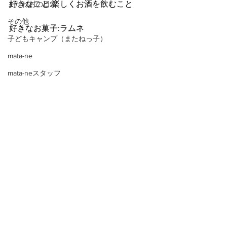
好きなこと:楽しくお酒を飲むこと
またね村の日常
その他
好きなお菓子:ラムネ
子どもキャンプ（またねっ子）
mata-ne
mata-neスタッフ