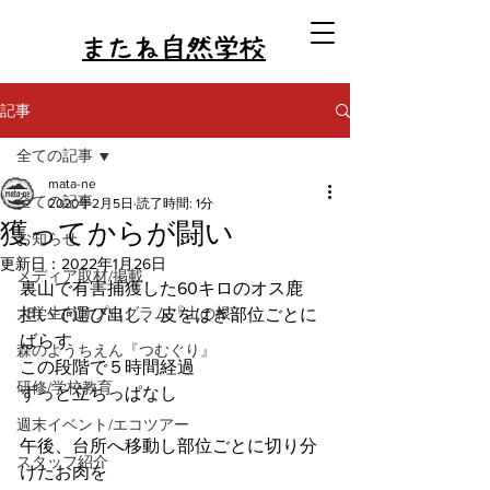
またね自然学校
記事
全ての記事
mata-ne
全ての記事
2020年2月5日
読了時間: 1分
獲ってからが闘い
お知らせ
更新日：
2022年1月26日
メディア取材/掲載
裏山で有害捕獲した60キロのオス鹿
大学生向けプログラム『土の根』
担いで運び出し、皮をはぎ部位ごとに
ばらす
森のようちえん『つむぐり』
この段階で５時間経過
研修/学校教育
ずっと立ちっぱなし
週末イベント/エコツアー
午後、台所へ移動し部位ごとに切り分
スタッフ紹介
けたお肉を