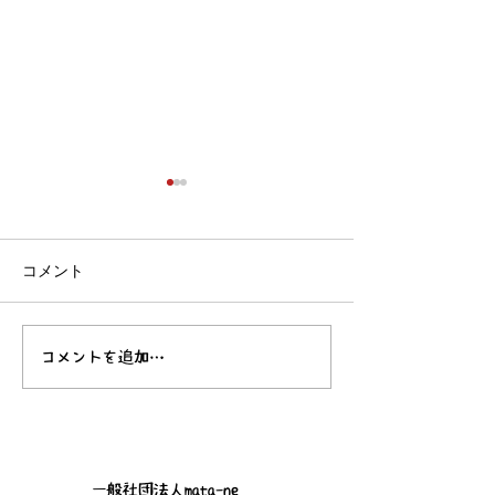
コメント
自然と共生する。
どこかで誰かが
コメントを追加…
一般社団法人mata-ne