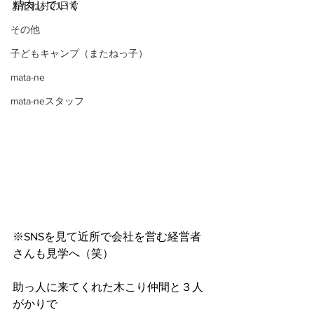
精肉していく
またね村の日常
その他
子どもキャンプ（またねっ子）
mata-ne
mata-neスタッフ
※SNSを見て近所で会社を営む経営者
さんも見学へ（笑）
助っ人に来てくれた木こり仲間と３人
がかりで