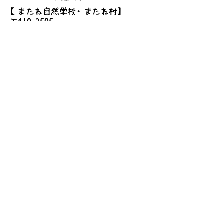
【またね自然学校・またね村】
〒410-2505
伊豆市八幡1041-2
Tel/Fax
0558-79-3990
Mobile
090-9297-3110
Mail
info@mata-ne.net
【mata-neハウス・シェアハウス】
〒410-2509
静岡県伊豆市梅木167-6
詳しいアクセス
お問い合わせ