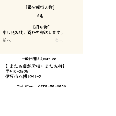
[最少催行人数]
6名
[持ち物]
申し込み後、資料を郵送します。
前へ
次へ
一般社団法人mata-ne
【またね自然学校・またね村】
〒410-2505
伊豆市八幡1041-2
Tel/Fax
0558-79-3990
Mobile
090-9297-3110
Mail
info@mata-ne.net
【mata-neハウス・シェアハウス】
〒410-2509