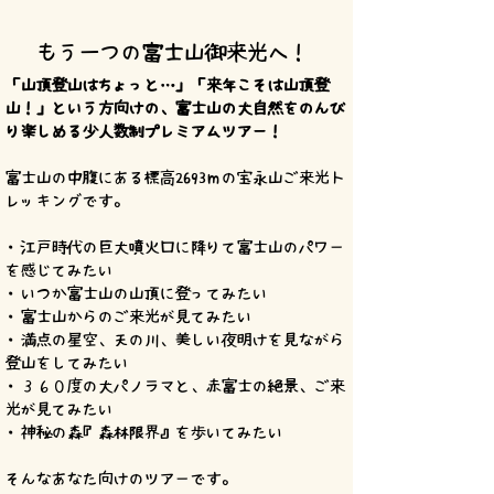
もう一つの富士山御来光へ！
「山頂登山はちょっと…」「来年こそは山頂登
山！」という方向けの、富士山の大自然をのんび
り楽しめる少人数制プレミアムツアー！
富士山の中腹にある標高2693ｍの宝永山ご来光ト
レッキングです。
・江戸時代の巨大噴火口に降りて富士山のパワー
を感じてみたい
・いつか富士山の山頂に登ってみたい
・富士山からのご来光が見てみたい
・満点の星空、天の川、美しい夜明けを見ながら
登山をしてみたい
・３６０度の大パノラマと、赤富士の絶景、ご来
光が見てみたい
・神秘の森『森林限界』を歩いてみたい
そんなあなた向けのツアーです。