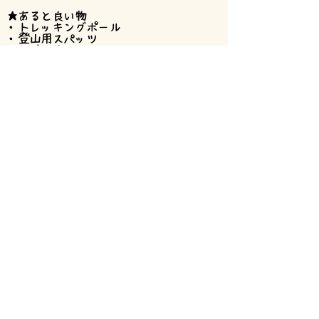
★あると良い物
・トレッキングポール
・登山用スパッツ
・日焼け止め
・替えのTシャツ
・替えの靴下
前へ
次へ
一般社団法人mata-ne
【またね自然学校・またね村】
〒410-2505
伊豆市八幡1041-2
Tel/Fax
0558-79-3990
Mobile
090-9297-3110
Mail
info@mata-ne.net
【mata-neハウス・シェアハウス】
〒410-2509
静岡県伊豆市梅木167-6