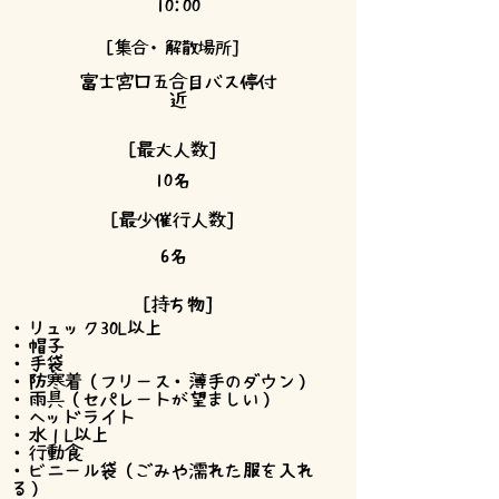
10:00
[集合・解散場所]
富士宮口五合目バス停付
近
[最大人数]
10名
[最少催行人数]
6名
[持ち物]
・リュック30L以上
・帽子
・手袋
・防寒着（フリース・薄手のダウン）
・雨具（セパレートが望ましい）
・ヘッドライト
・水１L以上
・行動食
・ビニール袋（ごみや濡れた服を入れ
る）