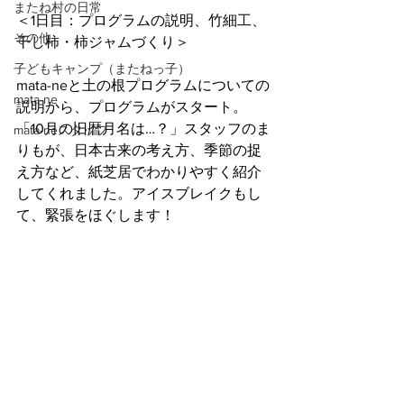
またね村の日常
＜1日目：プログラムの説明、竹細工、
その他
干し柿・柿ジャムづくり＞
子どもキャンプ（またねっ子）
mata-neと土の根プログラムについての
mata-ne
説明から、プログラムがスタート。
「10月の旧暦月名は…？」スタッフのま
mata-neスタッフ
りもが、日本古来の考え方、季節の捉
え方など、紙芝居でわかりやすく紹介
してくれました。アイスブレイクもし
て、緊張をほぐします！