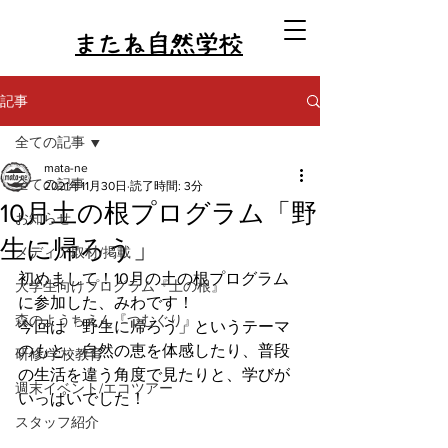
またね自然学校
記事
全ての記事
mata-ne
全ての記事
2021年11月30日
読了時間: 3分
10月土の根プログラム「野
お知らせ
生に帰ろう」
メディア取材/掲載
初めまして！10月の土の根プログラム
大学生向けプログラム『土の根』
に参加した、みわです！
森のようちえん『つむぐり』
今回は「野生に帰ろう」というテーマ
のもと、自然の恵を体感したり、普段
研修/学校教育
の生活を違う角度で見たりと、学びが
週末イベント/エコツアー
いっぱいでした！
スタッフ紹介