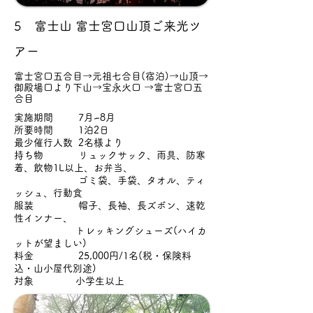
5 富士山 富士宮口山頂ご来光ツ
アー
富士宮口五合目→元祖七合目(宿泊)→山頂→
御殿場口より下山→宝永火口 →富士宮口五
合目
実施期間 7月~8月
所要時間 1泊2日
最少催行人数 2名様より
持ち物 リュックサック、雨具、防寒
着、飲物1L以上、お弁当、
ゴミ袋、手袋、タオル、ティ
ッシュ、行動食
服装 帽子、長袖、長ズボン、速乾
性インナー、
トレッキングシューズ(ハイカ
ットが望ましい)
料金 25,000円/1名(税・保険料
込・山小屋代別途)
対象 小学生以上