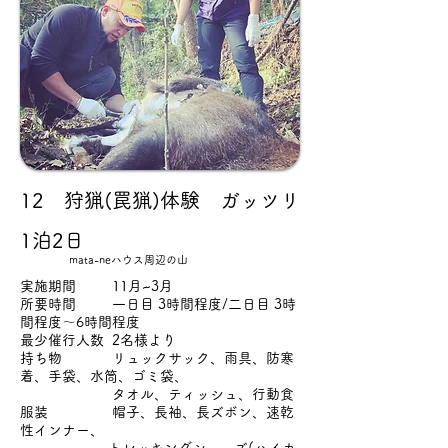
12 狩猟(罠猟)体験 ガッツリ
1泊2日
mata-neハウス周辺の山
実施期間 11月~3月
所要時間 一日目 3時間程度/二日目 3時
間程度～6時間程度
最少催行人数 2名様より
持ち物 リュックサック、雨具、防寒
着、手袋、水筒、ゴミ袋、
タオル、ティッシュ、行動食
服装 帽子、長袖、長ズボン、速乾
性インナー、