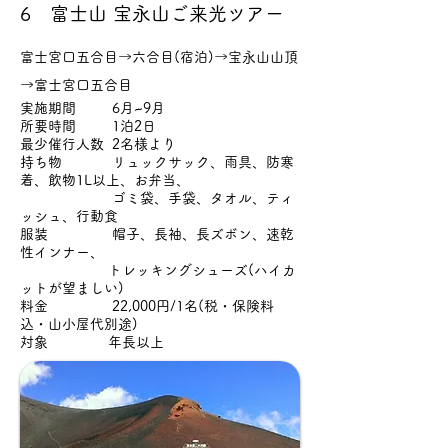
6 富士山 宝永山ご来光ツアー
富士宮口五合目→六合目(宿泊)→宝永山山頂
→富士宮口五合目
実施期間 6月~9月
所要時間 1泊2日
最少催行人数 2名様より
持ち物 リュックサック、雨具、防寒
着、飲物1L以上、お弁当、
ゴミ袋、手袋、タオル、ティ
ッシュ、行動食
服装 帽子、長袖、長ズボン、速乾
性インナー、
トレッキングシューズ(ハイカ
ットが望ましい)
料金 22,000円/1名(税・保険料
込・山小屋代別途)
対象 年長以上