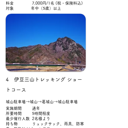
料金 7,000円/1名 (税・保険料込)
対象 年中（5歳）以上
4 伊豆三山トレッキング ショー
トコース
城山駐車場→城山→葛城山→城山駐車場
実施期間 通年
所要時間 5時間程度
最少催行人数 2名様より
持ち物 リュックサック、雨具、防寒