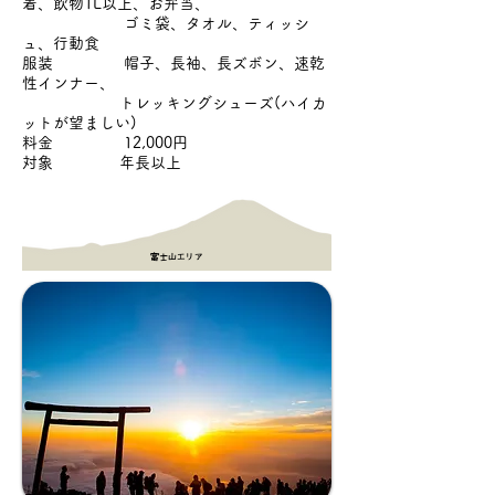
着、飲物1L以上、お弁当、
ゴミ袋、タオル、ティッシ
ュ、行動食
服装 帽子、長袖、長ズボン、速乾
性インナー、
トレッキングシューズ(ハイカ
ットが望ましい)
料金 12,000円
対象 年長以上
富士山エリア