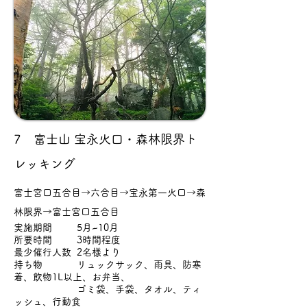
7 富士山 宝永火口・森林限界ト
レッキング
富士宮口五合目→六合目→宝永第一火口→森
林限界→富士宮口五合目
実施期間 5月~10月
所要時間 3時間程度
最少催行人数 2名様より
持ち物 リュックサック、雨具、防寒
着、飲物1L以上、お弁当、
ゴミ袋、手袋、タオル、ティ
ッシュ、行動食