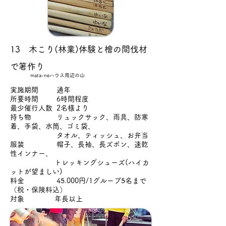
13 木こり(林業)体験と檜の間伐材
で箸作り
mata-neハウス周辺の山
実施期間 通年
所要時間 6時間程度
最少催行人数 2名様より
持ち物 リュックサック、雨具、防寒
着、手袋、水筒、ゴミ袋、
タオル、ティッシュ、お弁当
服装 帽子、長袖、長ズボン、速乾
性インナー、
トレッキングシューズ(ハイカ
ットが望ましい)
料金 45.000円/1グループ5名まで
（税・保険料込）
対象 年長以上