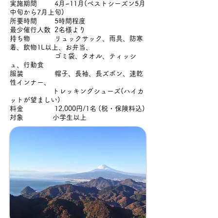
実施期間 4月~11月(ベストシーズン5月
中旬から7月上旬)
所要時間 5時間程度
最少催行人数 2名様より
持ち物 リュックサック、雨具、防寒
着、飲物1L以上、お弁当、
ゴミ袋、タオル、ティッシ
ュ、行動食
服装 帽子、長袖、長ズボン、速乾
性インナー、
トレッキングシューズ(ハイカ
ットが望ましい)
料金 12,000円/1名 (税・保険料込)
対象 小学生以上