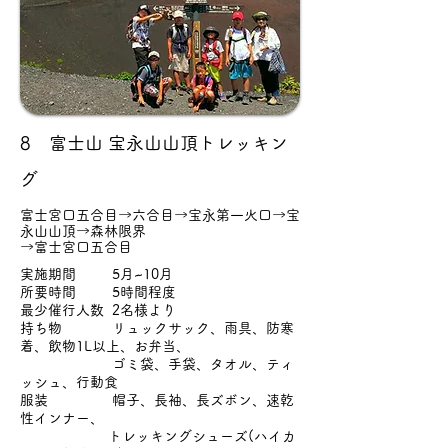
8 富士山 宝永山山頂トレッキン
グ
富士宮口五合目→六合目→宝永第一火口→宝
永山山頂→森林限界
→富士宮口五合目
実施期間 5月~10月
所要時間 5時間程度
最少催行人数 2名様より
持ち物 リュックサック、雨具、防寒
着、飲物1L以上、お弁当、
ゴミ袋、手袋、タオル、ティ
ッシュ、行動食
服装 帽子、長袖、長ズボン、速乾
性インナー、
トレッキングシューズ(ハイカ