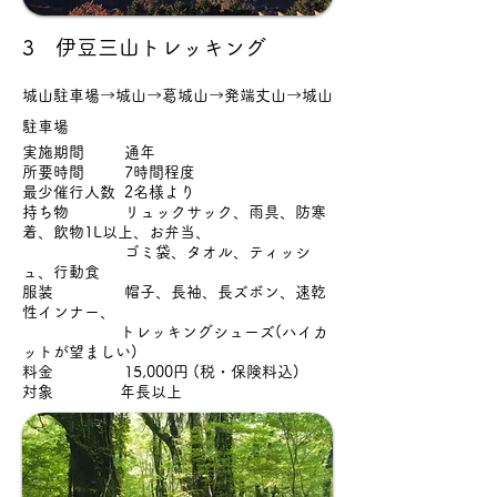
3 伊豆三山トレッキング
城山駐車場→城山→葛城山→発端丈山→城山
駐車場
実施期間 通年
所要時間 7時間程度
最少催行人数 2名様より
持ち物 リュックサック、雨具、防寒
着、飲物1L以上、お弁当、
ゴミ袋、タオル、ティッシ
ュ、行動食
服装 帽子、長袖、長ズボン、速乾
性インナー、
トレッキングシューズ(ハイカ
ットが望ましい)
料金 15,000円 (税・保険料込)
対象 年長以上