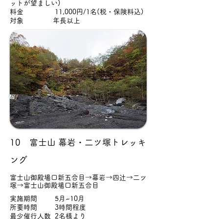
ットが望ましい)
料金 11,000円/1名(税・保険料込)
対象 年長以上
10 富士山 幕岩・二ツ塚トレッキ
ング
富士山御殿場口新五合目→幕岩→四辻→二ツ
塚→富士山御殿場口新五合目
実施期間 5月~10月
所要時間 3時間程度
最少催行人数 2名様より