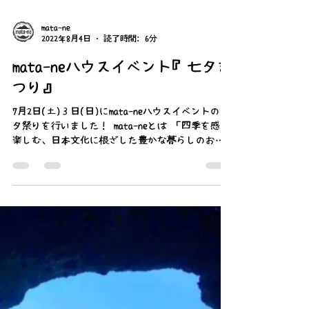
mata-ne
2022年8月4日
読了時間: 6分
mata-neハウスイベント『七夕ま
つり』
7月2日(土)３日(日)にmata-neハウスイベントの七
夕祭りを行いました！ mata-neとは 「四季を感じ
楽しむ、日本文化に根ざした豊かな暮らしのお裾
分け」 という理念の元、mata-neでは24節気を大
切にしながら、伊豆の大自然の中で里山暮らし体
験やアウトドア（自然...