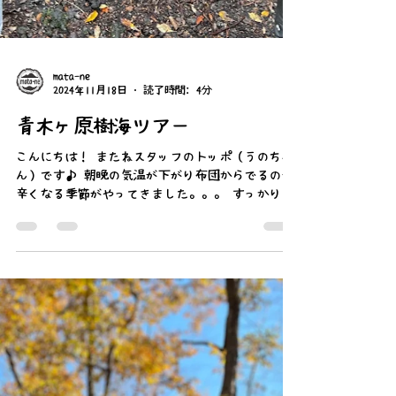
mata-ne
2024年11月18日
読了時間: 4分
青木ヶ原樹海ツアー
こんにちは！ またねスタッフのトッポ（うのちゃ
ん）です♪ 朝晩の気温が下がり布団からでるのが
辛くなる季節がやってきました。。。 すっかり日
が暮れるのも早くなりましたね！ 先月10/20に富
士山の中腹に位置する青木ヶ原樹海＆洞窟探検の
イベントを終えましたので...