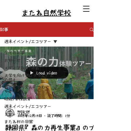
またね自然学校
記事
週末イベント/エコツアー
全ての記事
お知らせ
メディア取材/掲載
Load video
大学生向けプログラム『土
の根』
森のようちえん『つむぐ
り』
研修/学校教育
週末イベント/エコツアー
mata-ne
スタッフ紹介
2025年12月19日
読了時間: 1分
またね村の日常
静岡県『森の力再生事業』のプ
その他