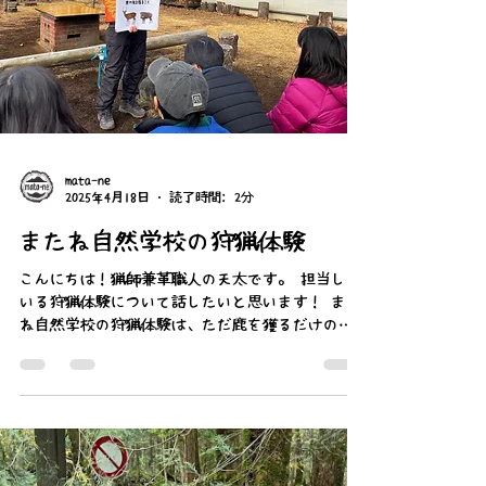
mata-ne
2025年4月18日
読了時間: 2分
またね自然学校の狩猟体験
こんにちは！猟師兼革職人の天太です。 担当して
いる狩猟体験について話したいと思います！ また
ね自然学校の狩猟体験は、ただ鹿を獲るだけのも
のではありません。 「命をいただくって、どうい
うこと？」 そんな問いを、一緒に考えていく時間
でもあります。...