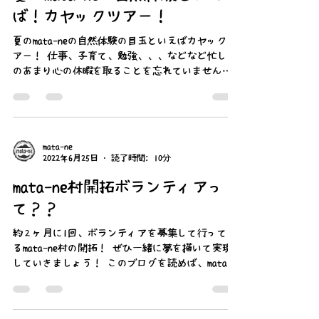
mata-ne
2022年7月23日
読了時間: 6分
夏のmata-neの自然体験といえ
ば！カヤックツアー！
夏のmata-neの自然体験の目玉といえばカヤックツ
アー！ 仕事、子育て、勉強、、、などなど忙しさ
のあまり心の休暇を取ることを忘れていません
か？ 心配事や不安、考え事は一旦全部忘れて一緒
に伊豆の大自然で非日常を楽しみましょう！...
mata-ne
2022年6月25日
読了時間: 10分
mata-ne村開拓ボランティアっ
て？？
約２ヶ月に1回、ボランティアを募集して行ってい
るmata-ne村の開拓！ ぜひ一緒に夢を描いて実現