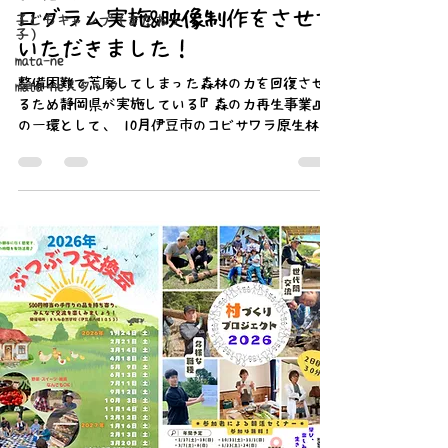
ログラム実施&映像制作をさせて
子どもキャンプ（またねっ
子）
いただきました！
mata-ne
整備困難で荒廃してしまった森林の力を回復させ
mata-neスタッフ
るため静岡県が実施している『森の力再生事業』
の一環として、 10月伊豆市のコビサワラ原生林に
て『森の力体験ツアー』を実施しました！ またね
自然学校では、 地域資源を活用した環境教育プロ
グラムに加えて、 企業さま向けの研修事業や小中
学校での地域学習、地域創生プログラムなど、企
業・行政からさまざまな事業を承っています。 今
回のプログラムでは、静岡県の企画に基づいて、
プログラムの作成から運営・実施、PRのための撮
影・映像制作まで を またね自然学校が担当させ
ていただきました。 自然体験・環境教育のプロと
してだけではなく、 バラエティ豊かなまたねスタ
ッフの魅力を最大限に活かし、 地域や里山の魅力
をより多くの方々に届けていきたいと考えており
ます！ 自然体験を通してさまざまな感性や価値観
を育む『プログラムづくり』や『映像制作』な
ど、 お気軽にご相談いただければと思います！☺︎