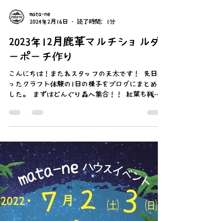
mata-ne
2024年2月16日
読了時間: 1分
2023年12月鹿革マルチショルダ
ーポーチ作り
こんにちは！またねスタッフの天太です！ 先日行
ったクラフト体験の1日の様子をブログにまとめま
した。 まずはどんぐり森へ集合！！ 紅葉も残る
中、天気にも恵まれました！ 焚き火を囲み、持ち
寄ったお昼ご飯を食べながら交流を楽しみます。
またね村で採取したクロモジ茶も好評でした。...