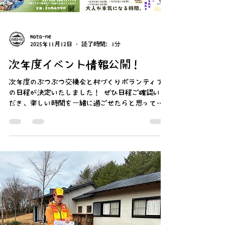
↓↓ぜひご覧ください！✨
mata-ne
2025年11月12日
読了時間: 1分
次年度イベント情報公開！
次年度のぶつぶつ交換会と村づくりボランティア
の日程が決定いたしました！ ぜひ日程ご確認いた
だき、楽しい時間を一緒に過ごせたらと思ってお
ります🌈 ご新規の方々のご参加も楽しみにお待ち
しております✨