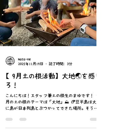
だけでも様々な発見があり、とても面白かったで
す。例えば、木の形や種類、動物の痕跡や地層の
変化、地面にある小さな洞窟や枯葉、虫がありま
す。今まで自然に触れる時は何となく素敵だなと
しか感じなかったけれど、見方を変えると世界が
変わり新鮮な体験を得られました。 ◎晩御飯 僕
にとって初めての土の根での料理でした。みなさ
ん、テキパキ動いていて
mata-ne
2025年11月19日
読了時間: 3分
【9月土の根活動】大地🌏を感じ
ろ！
こんにちは！スタッフ兼土の根生のまゆです！ 9
月の土の根のテーマは「大地」⛰ 伊豆半島は大昔
に島が日本列島とぶつかってできた場所。そうし
てできた場所だからこそ富士山や海と自然豊かな
土地になっています。今回の土の根は、２泊３日
でその豊かさを存分に感じ取り、楽しんできまし
た。 ◎１日目 雨のなか、やねっち(炊事場)で