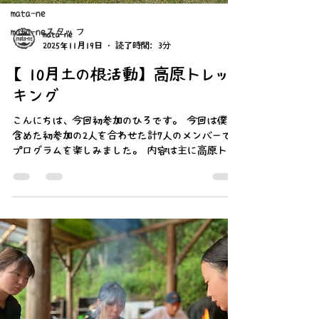
mata-ne
mata-neスタッフ
mata-ne
2025年11月19日
読了時間: 3分
【10月土の根活動】高原トレッ
キング
こんにちは、今回初参加のひろです。 今回は僕を
含めた初参加の2人を合わせた計7人のメンバーで
プログラムを楽しみました。 内容は主に高原トレ
ッキングとコビサワラ原生林の探索です。とても
自然にあふれ、素敵な空間だったので写真から少
しでも感じ取ってくれたら嬉しいです。 【1日
目】 修善寺駅で集合して、そのまま仁科峠に向か
いました。全員で自己紹介をした後に、アイスブ
レイクをしたのですが、皆さんとても良い人で僕
の緊張も徐々に解けていき、有難かったです。今
からの活動がとても楽しみになりました。 仁科峠
に着き、みんなでルートを確認してから高原トレ
ッキングがスタートしました。山の上の景色はと
ても壮大で気持ちの良いものでした。 歩いている