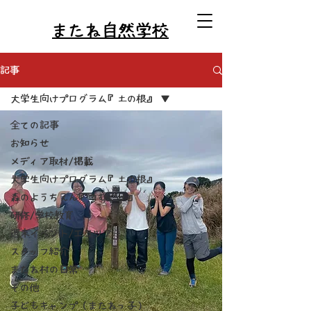
またね自然学校
記事
大学生向けプログラム『土の根』
全ての記事
お知らせ
メディア取材/掲載
大学生向けプログラム『土の根』
森のようちえん『つむぐり』
研修/学校教育
週末イベント/エコツアー
スタッフ紹介
またね村の日常
その他
子どもキャンプ（またねっ子）