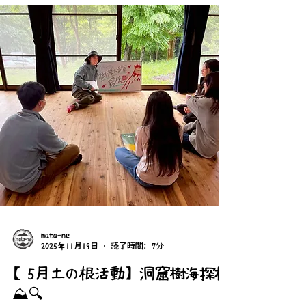
火起こし。今回はリピーターの人たちが火起こし
が初めての人に教えるという形で行いました。相
手が分かるように伝えるというのは思ったよりも
難しく、分かると伝えるの間には大きな壁がある
んだなと感じました。火種や小さな木材をどのく
らいの量が必要になるのかみんなで話し合って試
行錯誤しながら火をおこすことができました。 そ
して、火起こしをした後、私たちが起こした火で
飯盒で夕飯のご飯を炊きました！ご飯を焦がさな
いようにトングを飯盒にあてたり、匂いを嗅いだ
りと美味しいご飯ができるように頑張りました！
◎ ２日目 遠征のために早めに起床。外に出てみ
たら鮮やかな朝焼けが見られました。普段東京に
いるとお昼頃まで寝てしまっている私にとっては
絶対に見れない光景。空
mata-ne
2025年11月19日
読了時間: 7分
【5月土の根活動】洞窟樹海探検
⛰️🔍