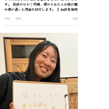
今年の3月で土の根を卒業しましたかねちゃんで
す。 前回のりかこ同様、僕からみた土の根の魅力
や僕が通った理由を紹介します。 【初回参加時の
思い】 初めての参加は12月開催の狩猟体験でし
た。きっかけは後輩の紹介で、自分の興味のあっ
たシカの狩猟について体験を通して学べたら良い
なという思いで申し込みをしました。 【参加で達
成できた目的】 狩猟について、実際のハンターの
方の指導のもと、多くのことを学ぶ事ができまし
た。狩猟の背景や目的、法のもと考慮すべき事
項、実際の罠のかけ方やそのコツなど…教科書で
は網羅できない細かい点まで知る事が出来まし
た。 【参加してから気づいた土の根の特徴】 た
だ狩猟の学びがあっただけではありませんでし
た。自然の中での暮らしを通して、仲間との協力
のあり方、日々持つべき心構えなど、これから大
人として生きていく上で重要な気づきも多く得る
ことができました。これは普通の自然体験以上の
体験で、土の根の特徴だと思います。 【オススメ
したい理由】 私はそれ以降も複数回参加し、人と
自然の関わりについて多角的な知見を得られたと