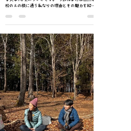
はじめまして！ 土の根に参加し出して3年目にな
る大学4年生のりかこです。 今回はまたね自然学
校の土の根に通う私なりの理由とその魅力を紹介
します。 ➢土の根プログラムに参加する理由 全
くのアウトドア未経験、東京育ちの私ですが、 初
めは「普段経験できないことを人生経験のひとつ
としてやってみたい」、「今しか出来ないことを
したい」という漠然とした興味がきっかけで参加
しました。そこから、mata-neの掲げる理念や土の
根に込められた想いなど深い部分にようやく辿り
着いてきた今、当たり前のものや自然への見え方
が変わってきました。例えば「木」のプログラム
では、実際に伐採に携わることでどれほど木を育
てるのに時間がかかるのかや、伐採・その後の加
工の大変さ、林業に携わる方へのリスペクトなど
を自然に考えさせられるきっかけになりました✨️
➢出会ったきっかけ きっかけは、現mata-neスタ
ッフのまりもと別の団体で出会いお話をきいて関
心を持ったこと。その後、メインは大学生向けで
ある土の根に偶然対象であることから、深く関わ
るようになりました。誘われるままに参加し続け