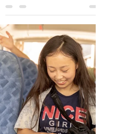
初めまして！1月の土の根プログラムを担当しま
す、かねちゃんです！ よろしくおねがいします！
1月のテーマは「森と人の暮らし」です！ 前回の
木こり体験からグレードアップし、「暮らし」に
も着目したテーマでした。 晴れているものの冷た
い風の吹く大寒手前、まずはお互いを知るアイス
ブレイクの後、こうした自然の中で昔の人は何を
思い過ごしていたのかを学ぶところから1日目が始
まりました。 話は縄文時代までさかのぼり、当時
の人々の木との関わりについても学びを深めまし
た。 燃料や食料や建築素材など、人と木の関わり
は昔から奥深いものでした。 次に、実際に林の中
を歩いて昔の人の痕跡探しをしました！ かつて使
われていた道の跡、今もススキが残る茅場など…
意識しないと気づかないような痕跡が実は日本の
山に多く残されていることを知りました。 特に、
かつての炭焼き場とその周りに落ちていた酒瓶の
カケラを見つけたときは、「昔の人はお酒を飲み
ながら炭焼きを見張っていたのだなぁ」と、その
頃の風景が目に浮かびました。 （酒瓶のカケラが
長い時間をかけて木に呑まれていたり！結構レ