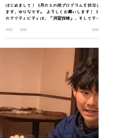
はじめまして！ 5月の土の根プログラムを担当し
ます、ゆりなです。 よろしくお願いします！ 5月
のアクティビティは、「洞窟探検」、そしてテー
マは「当たり前に感謝する」です。 今回の目的地
は、富士箱根伊豆国立公園にまたがる富士山原始
林、及び“青木ヶ原樹海”です。 皆さんはどんな
イメージをお持ちですか？深く猛々しい緑や
木々、または怖い噂なんかもあったりして… なん
となく、青木ヶ原樹海へのイメージを意識しなが
らぜひお読みください。そして、当たり前に感謝
するとはどういうことなのか。 真の青木ヶ原樹海
を知れば、あなたも絶対に訪れてみたくなるは
ず。なんたって私が、活動を通した今、大ファン
ですので！ 初日は、初めてまたね村へとお邪魔し
ました。 山道を奥へと進み、現れたまたね村。
初めておじゃまするのに、どこか懐かしい…思わ
ず「ただいま！」と言いたくなる、自然のすぐお
隣に在るような心地良さが、そこにはありまし
た。 ここでは、「自分の力で生活をする力」を大
切に育む取り組みが行われています。食事に卵を
おすそ分けしてくれる鶏がいて、共に生きる犬が