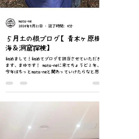
mata-ne
2024年9月21日
読了時間: 4分
５月土の根ブログ【青木ヶ原樹
海＆洞窟探検】
初めまして！初めてブログを担当させていただき
ます、まゆです！ mata-neに来てちょうど２年、
今年はもっとmata-neと関わっていけたらなと思っ
ています！今回は５月の土の根について書いてい
きます！ まず初めにアイスブレイクを２つしまし
た！...