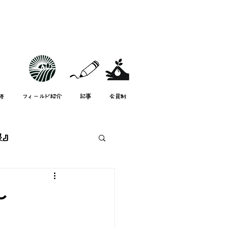
修
フィールド紹介
記事
会員制
根』
スタッフ紹介
〜
mata-neスタッフ