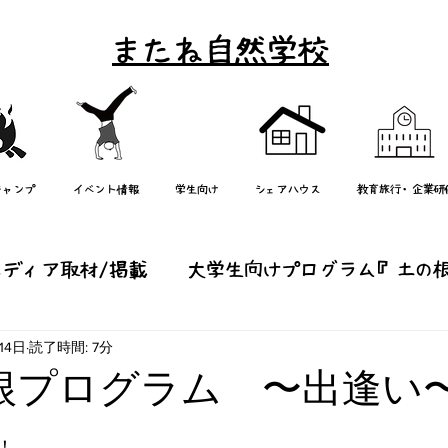
またね自然学校
キャンプ
イベント情報
学生向け
シェアハウス
教育旅行・企業研
メディア取材/掲載
大学生向けプログラム『土の
14日
読了時間: 7分
り』
研修/学校教育
週末イベント/エコツアー
根プログラム 〜出逢い
他
子どもキャンプ（またねっ子）
mata-ne
！