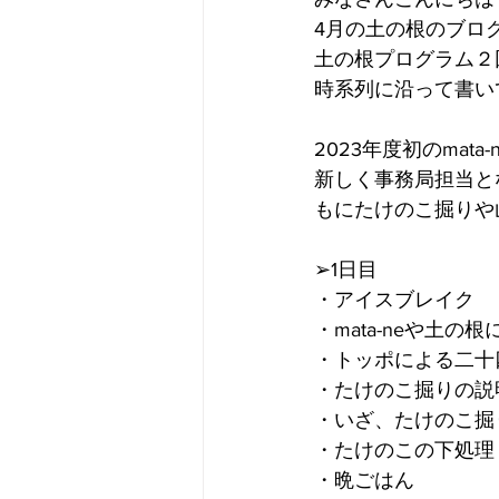
4月の土の根のブロ
土の根プログラム２
時系列に沿って書い
2023年度初のma
新しく事務局担当と
もにたけのこ掘りや
➢1日目
・アイスブレイク
・mata-neや土の
・トッポによる二十
・たけのこ掘りの説
・いざ、たけのこ掘
・たけのこの下処理
・晩ごはん