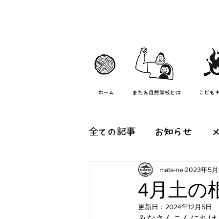
ホーム
またね自然学校とは
こども
全ての記事
お知らせ
mata-ne
2023年5月
森のようちえん『つむぐ
4月土の
更新日：
2024年12月5日
またね村の日常
その
みなさんこんにちは