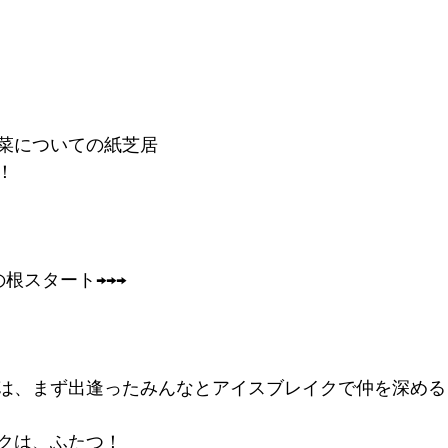
菜についての紙芝居
！
根スタート→→→
は、まず出逢ったみんなとアイスブレイクで仲を深める
クは、ふたつ！