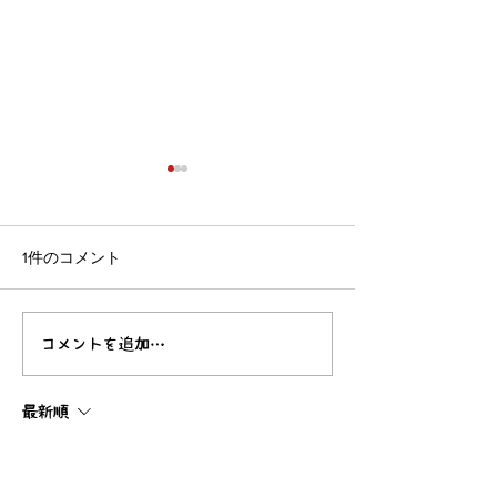
1件のコメント
コメントを追加…
【5月土の根活
【9月土の根活動】大地🌏
を感じろ！
海探検⛰️🔍
最新順
terrancecart.e.r.36.0.7
2日前