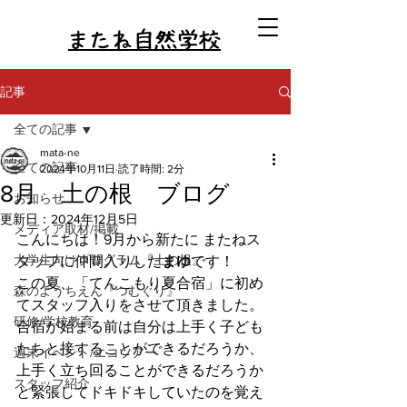
またね自然学校
記事
全ての記事
mata-ne
全ての記事
2024年10月11日
読了時間: 2分
8月 土の根 ブログ
お知らせ
更新日：
2024年12月5日
メディア取材/掲載
こんにちは！9月から新たに またねス
大学生向けプログラム『土の根』
タッフに仲間入りした
まゆ
です！
この夏、「てんこもり夏合宿」に初め
森のようちえん『つむぐり』
てスタッフ入りをさせて頂きました。
研修/学校教育
合宿が始まる前は自分は上手く子ども
たちと接することができるだろうか、
週末イベント/エコツアー
上手く立ち回ることができるだろうか
スタッフ紹介
と緊張してドキドキしていたのを覚え