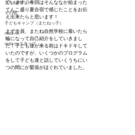
ています。今回はそんななか始まった
またね村の日常
てんこ盛り夏合宿で感じたことをお伝
その他
え出来たらと思います！
子どもキャンプ（またねっ子）
まず全員、またね自然学校に着いたら
mata-ne
輪になって自己紹介をしていきまし
mata-neスタッフ
た！子ども達が来る前はドキドキして
いたのですが、いくつかのプログラム
をして子ども達と話していくうちにい
つの間にか緊張がほぐれていました。